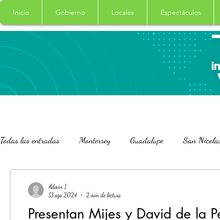
Inicio
Gobierno
Locales
Espectáculos
Todas las entradas
Monterrey
Guadalupe
San Nicola
San Pedro Garza Garcia
Nacional
Internacional
Admin 1
13 ago 2024
2 min de lectura
Presentan Mijes y David de la
Salud
Columna
Curiosidades
Garcia
Cade