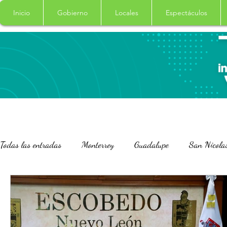
Inicio
Gobierno
Locales
Espectáculos
Todas las entradas
Monterrey
Guadalupe
San Nicola
San Pedro Garza Garcia
Nacional
Internacional
Salud
Columna
Curiosidades
Garcia
Cade