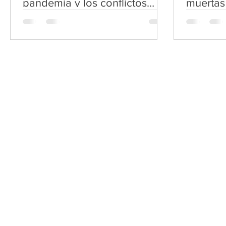
pandemia y los conflictos
muertas
pone en riesgo Objetivos de
primari
Desarrollo Sostenible