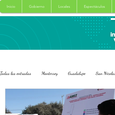
Inicio
Gobierno
Locales
Espectáculos
Todas las entradas
Monterrey
Guadalupe
San Nicola
San Pedro Garza Garcia
Nacional
Internacional
Salud
Columna
Curiosidades
Garcia
Cade