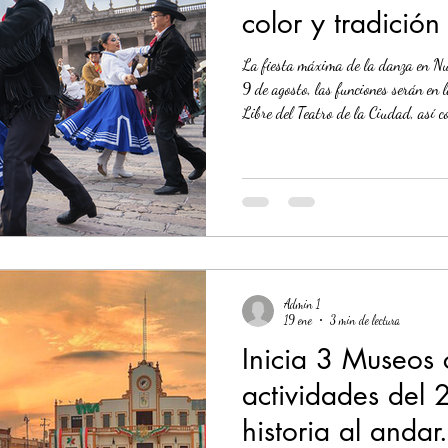
color y tradición
La fiesta máxima de la danza en Nue
Economía
Seguridad
1 enero
31abr
9 de agosto, las funciones serán en 
Libre del Teatro de la Ciudad, así 
La Secretaría de Cultura de Nuevo
comunidad a disfrutar del 34 Mitot
Danza Folklórica, considerado el en
y emblemático de la entidad. Este m
Admin 1
19 ene
3 min de lectura
Inicia 3 Museos 
actividades del
historia al anda