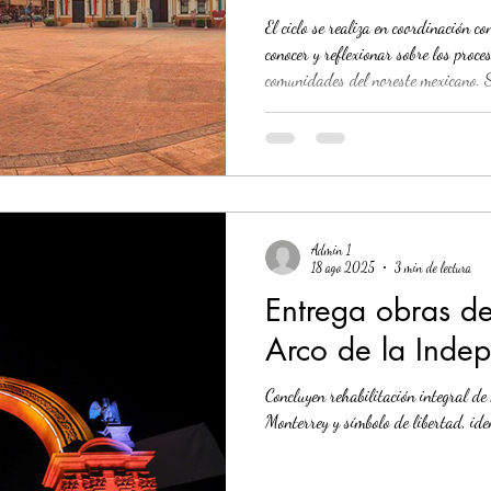
nuestros pueblos
El ciclo se realiza en coordinación c
conocer y reflexionar sobre los proc
comunidades del noreste mexicano. 
viva del noreste de México a través
Victoria, en Tamaulipas; General Es
Coahuila, y Durango. El ciclo Se hace historia al andar. Caminos de
nuestros pueblos será un recorrido 
Admin 1
18 ago 2025
3 min de lectura
Entrega obras de
Arco de la Inde
Concluyen rehabilitación integral 
Monterrey y símbolo de libertad, iden