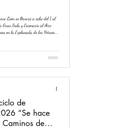
vo León se llevará a cabo del 1 al
la Gran Sala y Escenario al Aire
como en la Explanada de los Héroes.
 León y CONARTE, invitan a la
e Folklórico, Muestra Nacional de
cuentro dancístico más representativo
agno evento, una de las muest
ciclo de
 2026 “Se hace
r. Caminos de