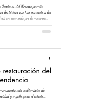
"
on Senderos del Noreste permite
esos históricos que han marcado a las
Será un recorrido por la memoria
 de la historia de Reynosa y Ciudad
cobedo, en Nuevo León; Sabinas, en
por la memoria viva del
 restauración del
pendencia
de monumento más emblemático de
tidad y orgullo para el estado....