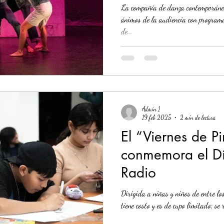
La compañía de danza contemporáne
ánimos de la audiencia con programa
de...
Admin 1
19 feb 2025
2 min de lectura
El “Viernes de Pi
conmemora el Dí
Radio
Dirigida a niñas y niños de entre lo
tiene costo y es de cupo limitado; se r