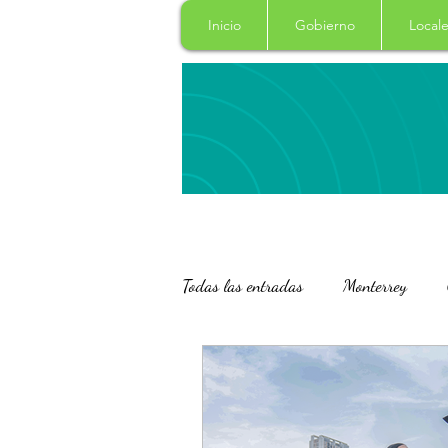
Inicio
Gobierno
Locale
Todas las entradas
Monterrey
San Pedro Garza Garcia
Naci
Salud
Columna
Curiosi