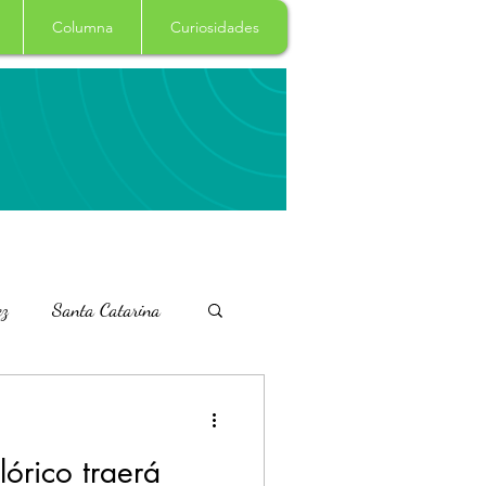
Columna
Curiosidades
ez
Santa Catarina
Clima
Principal
lórico traerá
dencia