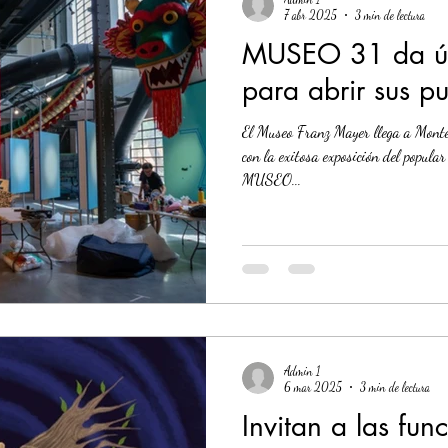
7 abr 2025
3 min de lectura
MUSEO 31 da úl
para abrir sus pu
El Museo Franz Mayer llega a Mont
con la exitosa exposición del popula
MUSEO...
Admin 1
6 mar 2025
3 min de lectura
Invitan a las fun