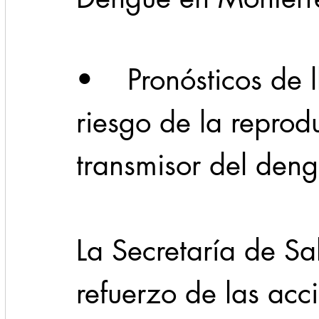
Cadereyta
Estado
Locales
Evidencia
•    Pronósticos de 
Seguridad
riesgo de la reprod
1 enero
31abr
transmisor del deng
La Secretaría de Sa
refuerzo de las acc