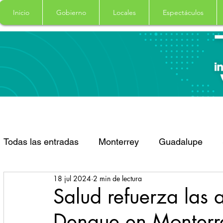
Inicio
Gobierno
Locales
Espectáculos
Todas las entradas
Monterrey
Guadalupe
18 jul 2024
2 min de lectura
Santa Catarina
San Pedro Garza Garcia
Salud refuerza las 
Dengue en Monterr
Espectaculos
Clima
Principal
Salud