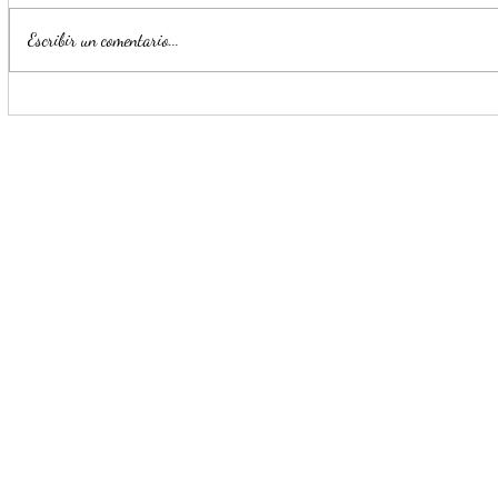
Escribir un comentario...
Promueve la donación de
Con un conv
cuerpos calidad en la
Escobedo f
enseñanza médica
mental mas