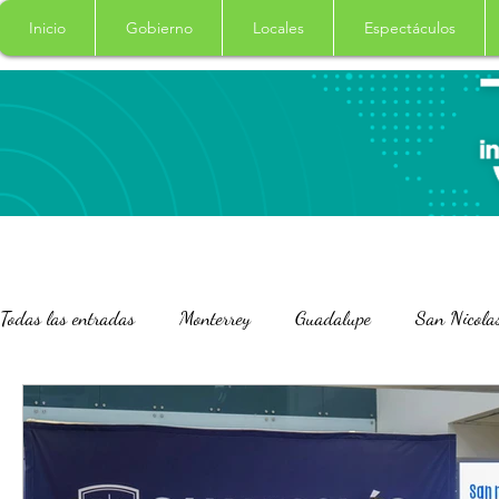
Inicio
Gobierno
Locales
Espectáculos
Todas las entradas
Monterrey
Guadalupe
San Nicola
San Pedro Garza Garcia
Nacional
Internacional
Salud
Columna
Curiosidades
Garcia
Cade