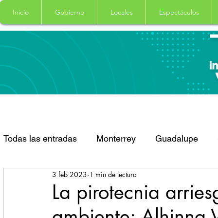
Inicio
Gobierno
Locales
Espectáculos
Todas las entradas
Monterrey
Guadalupe
3 feb 2023
1 min de lectura
Santa Catarina
San Pedro Garza Garcia
La pirotecnia arries
ambiente: Alhinna 
Espectaculos
Clima
Principal
Salud