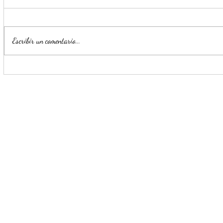
Escribir un comentario...
Monterrey registra un 72% de
Escobedo r
avance en la construcción del
generan pr
nuevo C4 Zona Sur