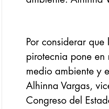
Cadereyta
Estado
Locales
Evidencia
Seguridad
Por considerar que l
1 enero
31abr
pirotecnia pone en r
medio ambiente y el
Alhinna Vargas, vic
Congreso del Estado