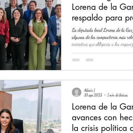
Lorena de la Ga
respaldo para pr
Economía
Seguridad
1 enero
31abr
derechos de auto
La diputada local Lorena de la Garz
algunos de los compositores más rele
iniciativa que obligaría a los organ
requisito para recibir su permiso de 
materia de derechos de autor. La pr
deje de ser opcional o posterior, y se
realización de cualquier evento music
Admin 1
10 ago 2025
1 min de lectura
Lorena de la Ga
avances con hec
la crisis polític