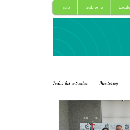
Inicio
Gobierno
Locale
Todas las entradas
Monterrey
San Pedro Garza Garcia
Naci
Salud
Columna
Curiosi