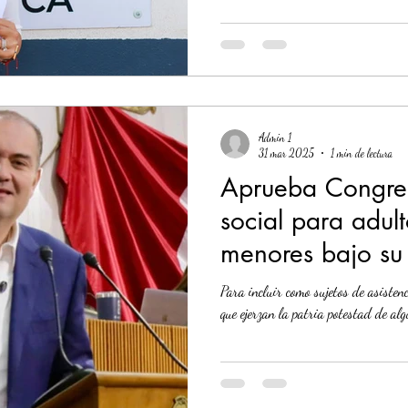
Admin 1
31 mar 2025
1 min de lectura
Aprueba Congres
social para adul
menores bajo su 
Para incluir como sujetos de asiste
que ejerzan la patria potestad de alg