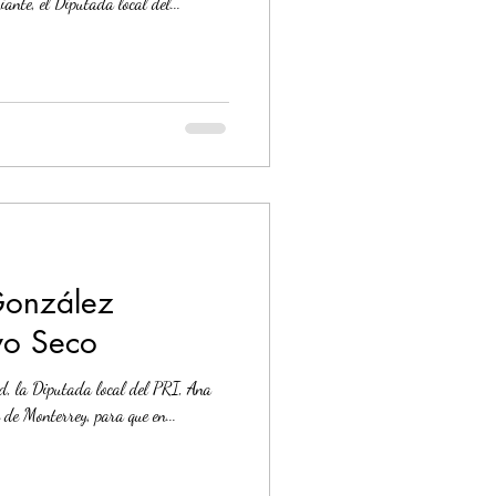
ante, el Diputada local del...
onzález
yo Seco
ad, la Diputada local del PRI, Ana
 de Monterrey, para que en...