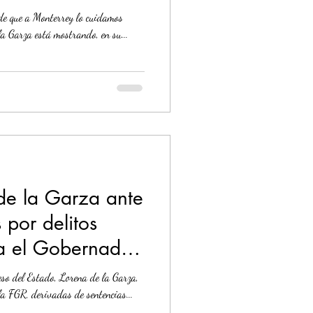
de que a Monterrey lo cuidamos
la Garza está mostrando, en su...
de la Garza ante
por delitos
ra el Gobernador
so del Estado, Lorena de la Garza,
la FGR, derivadas de sentencias...