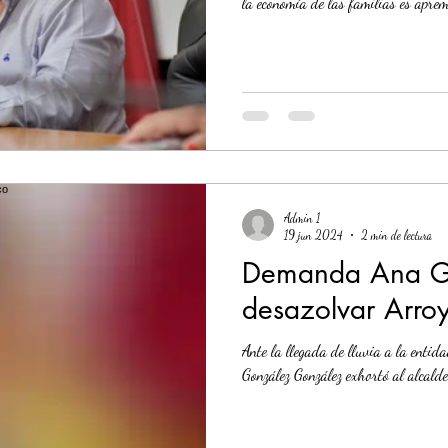
la economía de las familias es apremi
Admin 1
19 jun 2024
2 min de lectura
Demanda Ana G
desazolvar Arro
Ante la llegada de lluvia a la entid
González González exhortó al alcalde