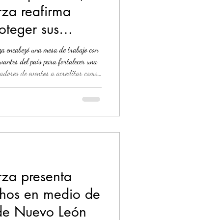
rza reafirma
oteger sus
r en eventos
a encabezó una mesa de trabajo con
vantes del país para fortalecer una
izadores de eventos a acreditar como
espectáculos autorizaciones en
opuesta busca que el cumplimiento
 convierta en requisito previo para la
al. En el encu
rza presenta
hos en medio de
a de Nuevo León