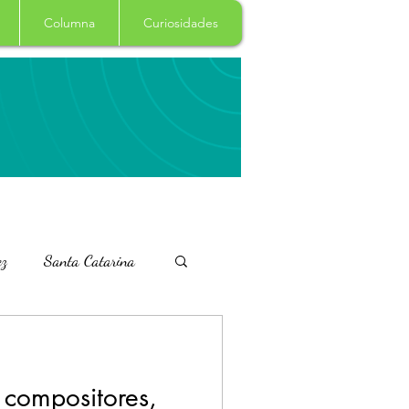
Columna
Curiosidades
ez
Santa Catarina
Clima
Principal
 compositores,
dencia