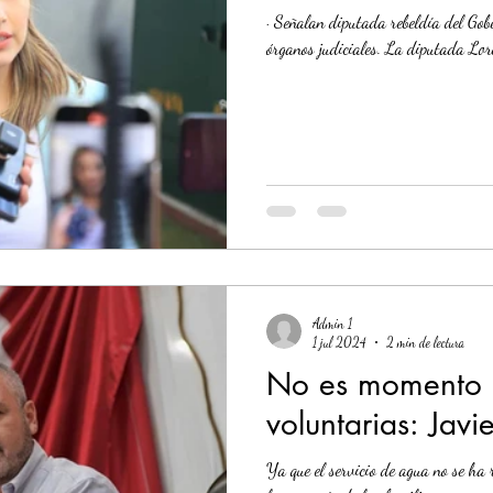
· Señalan diputada rebeldía del Gobernador para atender mandatos de
órganos judiciales. La diputada Lor
Admin 1
1 jul 2024
2 min de lectura
No es momento d
voluntarias: Javi
Ya que el servicio de agua no se ha 