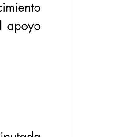
imiento 
l apoyo 
putada 