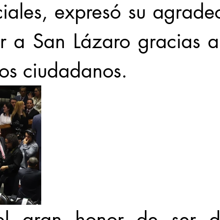
iales, expresó su agradec
ar a San Lázaro gracias a
los ciudadanos. 
el gran honor de ser di