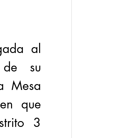
gada al 
o de su 
la Mesa 
en que 
rito 3 