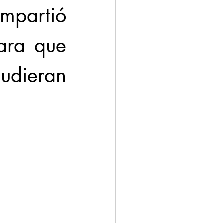
mpartió 
ara que 
ieran 