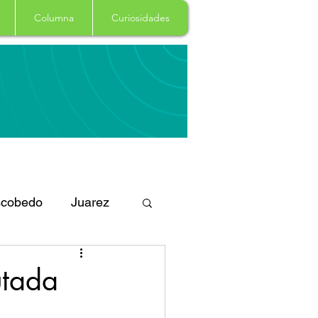
Columna
Curiosidades
cobedo
Juarez
eportes
Arte
utada
Garcia