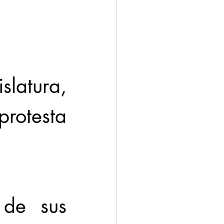
ación
Economía
latura, 
rotesta 
de sus 