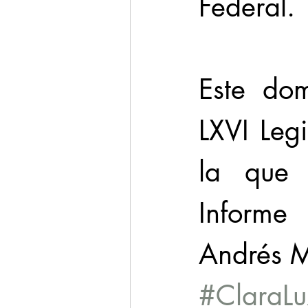
Federal.
Este dom
LXVI Leg
la que 
Informe
Andrés 
#ClaraLu