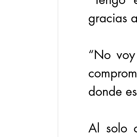
gracias a
“No voy 
comprom
donde est
Al solo 