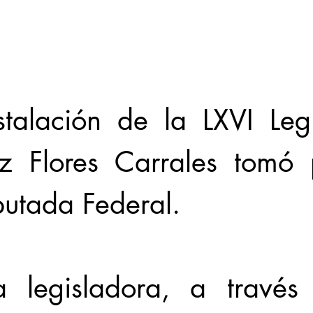
Locales
Evidencia
Elecciones2021NL
Educ
talación de la LXVI Legis
31abr
z Flores Carrales tomó p
utada Federal. 
 legisladora, a través 