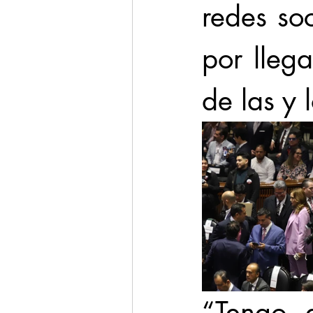
redes soc
por lleg
de las y 
“Tengo 