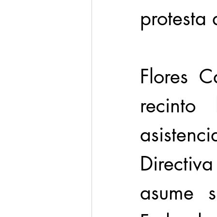
protesta 
Flores C
recinto 
asistenc
Directi
asume su