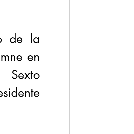
o de la 
emne en 
 Sexto 
idente 