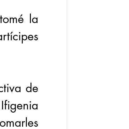
tomé la 
rtícipes 
tiva de 
genia 
omarles 