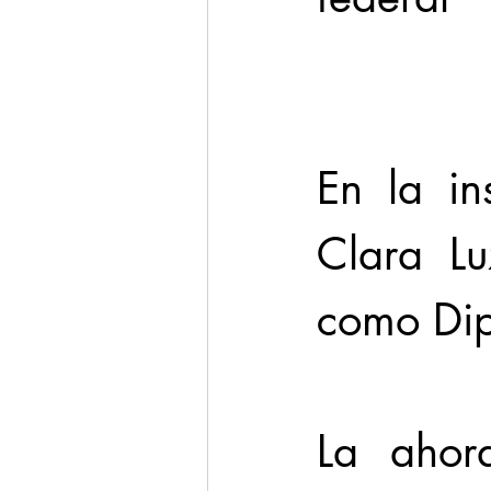
Cadereyta
Estado
Seguridad
En la ins
1 enero
Clara Lu
como Dip
La ahora