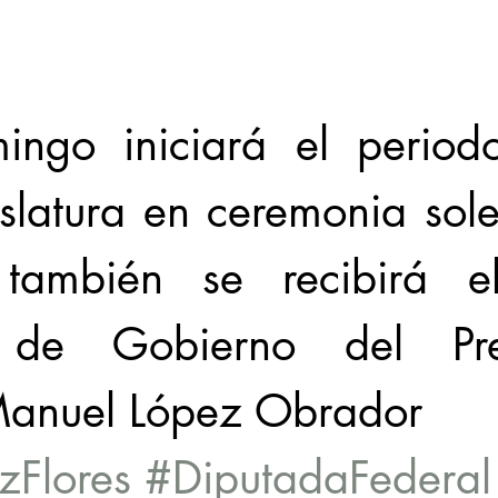
ingo iniciará el period
islatura en ceremonia sol
también se recibirá el
 de Gobierno del Pres
Manuel López Obrador
zFlores
#DiputadaFederal