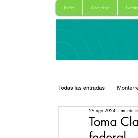
Inicio
Gobierno
Locale
Todas las entradas
Monterr
29 ago 2024
1 min de le
Santa Catarina
San Pe
Toma Cla
federal
Espectaculos
Clima