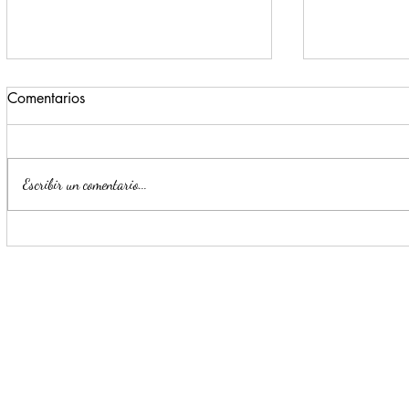
Comentarios
Escribir un comentario...
Para beneficio de las familias,
Monterrey i
Escobedo renueva espacios
parte de la
públicos
Seguridad y
Ciudadana