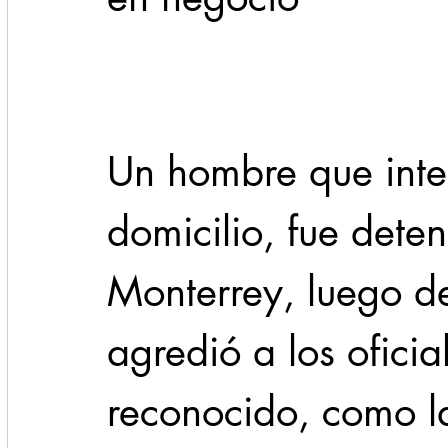
Cadereyta
Estado
Locales
Evidencia
Seguridad
Un hombre que inte
1 enero
31abr
domicilio, fue deten
Monterrey, luego d
agredió a los oficial
reconocido, como l