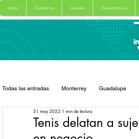
Inicio
Gobierno
Locales
Espectáculos
Todas las entradas
Monterrey
Guadalupe
31 may 2022
1 min de lectura
Santa Catarina
San Pedro Garza Garcia
Tenis delatan a suj
en negocio
Espectaculos
Clima
Principal
Salud