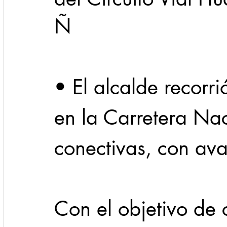
Ñ
Cadereyta
Estado
Locales
Evidencia
Seguridad
• El alcalde recorri
1 enero
31abr
en la Carretera Nac
conectivas, con av
Con el objetivo de 