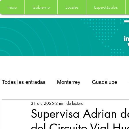
Inicio
Gobierno
Locales
Espectáculos
Todas las entradas
Monterrey
Guadalupe
31 dic 2025
2 min de lectura
Santa Catarina
San Pedro Garza Garcia
Supervisa Adrian d
del Circuito Vial H
Espectaculos
Clima
Principal
Salud