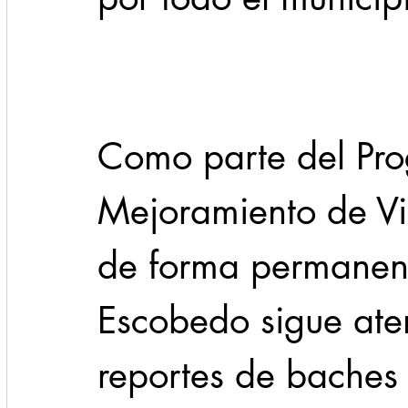
Cadereyta
Estado
Locales
Evidencia
Seguridad
Como parte del Pr
1 enero
31abr
Mejoramiento de Vi
de forma permanent
Escobedo sigue ate
reportes de baches 