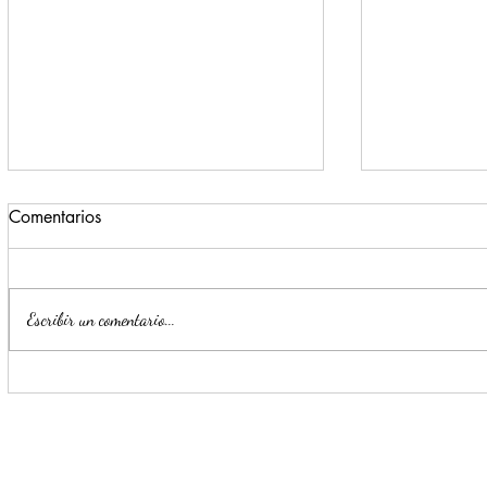
Comentarios
Escribir un comentario...
Convierten a Escobedo en
Planta Mont
macro pulmón urbano
nativos en 
Sáenz