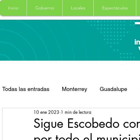
Inicio
Gobierno
Locales
Espectáculos
Todas las entradas
Monterrey
Guadalupe
10 ene 2023
1 min de lectura
Santa Catarina
San Pedro Garza Garcia
Sigue Escobedo con
por todo el municip
Espectaculos
Clima
Principal
Salud