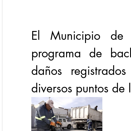
Cadereyta
Estado
Locales
Evidencia
El Municipio de 
Seguridad
1 enero
31abr
programa de bach
daños registrados
diversos puntos de 