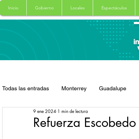
Inicio
Gobierno
Locales
Espectáculos
Todas las entradas
Monterrey
Guadalupe
9 ene 2024
1 min de lectura
Santa Catarina
San Pedro Garza Garcia
Refuerza Escobedo
Espectaculos
Clima
Principal
Salud