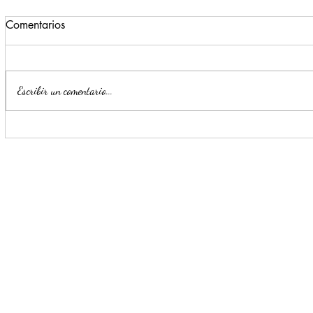
Comentarios
Escribir un comentario...
Para beneficio de las familias,
Monterrey i
Escobedo renueva espacios
parte de la
públicos
Seguridad y
Ciudadana