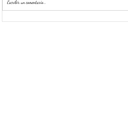
Escribir un comentario...
Llama Mijes a 'Transformar' el
Refuerza S
transporte público en NL
seguridad c
más