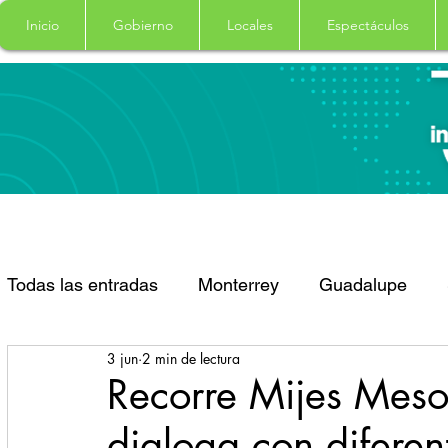
Inicio
Gobierno
Locales
Espectáculos
Todas las entradas
Monterrey
Guadalupe
3 jun
2 min de lectura
Santa Catarina
San Pedro Garza Garcia
Recorre Mijes Meson
dialoga con diferen
Espectaculos
Clima
Principal
Salud