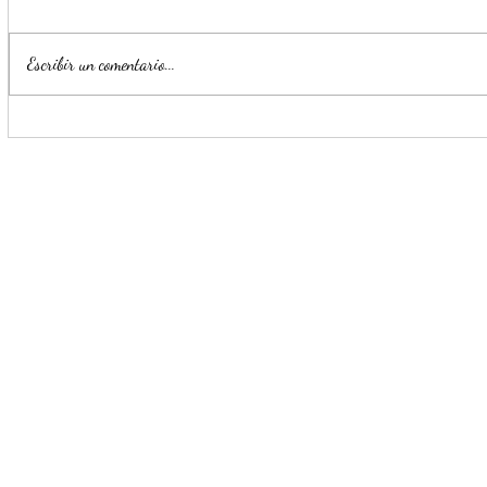
Escribir un comentario...
Llama Mijes a 'Transformar' el
Refuerza S
transporte público en NL
seguridad c
más