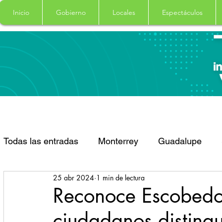
Inicio
Gobierno
Locales
Espectáculos
Todas las entradas
Monterrey
Guadalupe
25 abr 2024
1 min de lectura
Santa Catarina
San Pedro Garza Garcia
Reconoce Escobedo
ciudadanos disting
Espectaculos
Clima
Principal
Salud