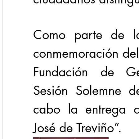
Cadereyta
Estado
Locales
Evidencia
Como parte de las
Seguridad
conmemoración del 
1 enero
31abr
Fundación de Ge
Sesión Solemne de
cabo la entrega d
José de Treviño”.