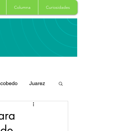
Columna
Curiosidades
cobedo
Juarez
eportes
Arte
ara
 de
Garcia