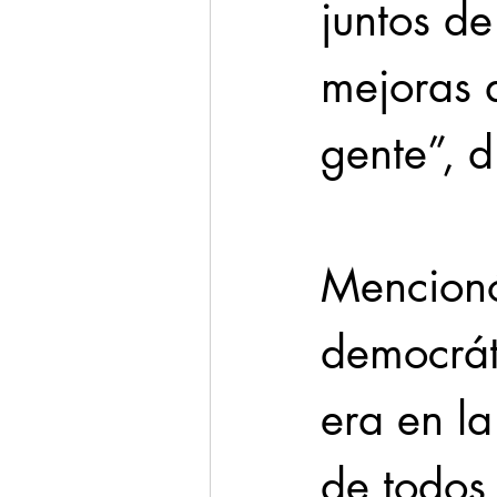
juntos d
mejoras a
gente”, di
Mencionó
democrát
era en la
de todos 