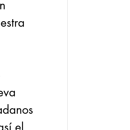
n 
estra 
 
eva 
dadanos 
sí el 