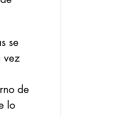
ación
Economía
s se 
a vez 
erno de 
e lo 