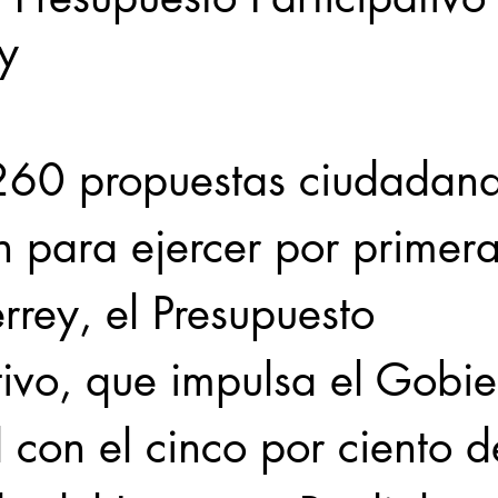
y
Locales
Evidencia
Elecciones2021NL
Educ
60 propuestas ciudadana
31abr
n para ejercer por primer
rey, el Presupuesto 
tivo, que impulsa el Gobi
 con el cinco por ciento d