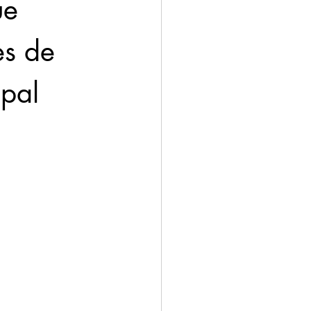
ue 
s de 
pal 