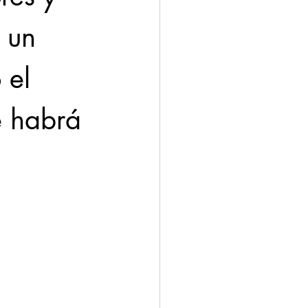
 un 
 el 
e habrá 