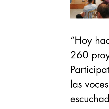
“Hoy hace
260 proy
Participa
las voce
escuchad