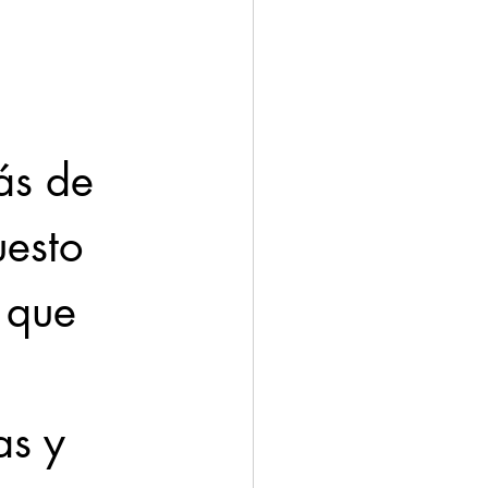
ás de 
esto 
 que 
as y 