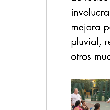
involucra
mejora p
pluvial, 
otros mu