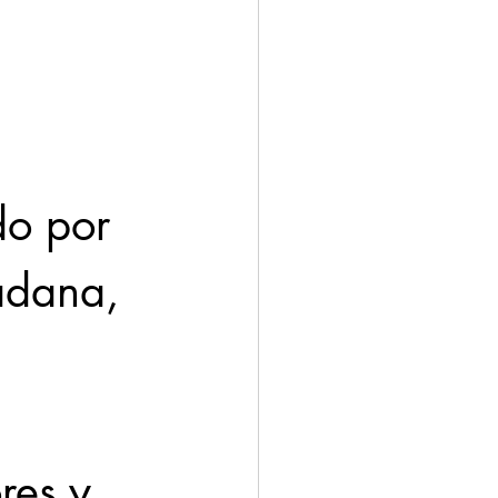
do por 
adana, 
res y 