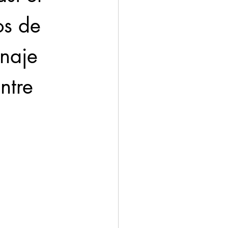
os de 
naje 
ntre 