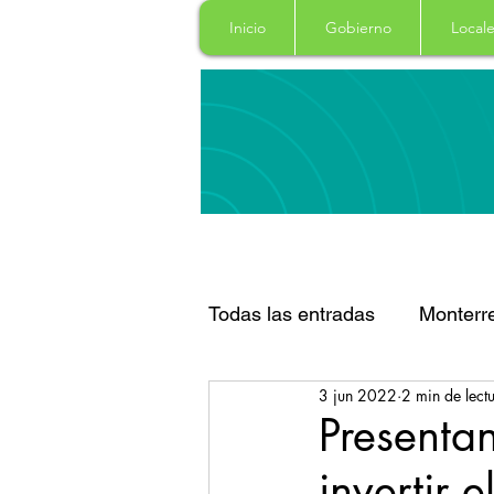
Inicio
Gobierno
Locale
Todas las entradas
Monterr
3 jun 2022
2 min de lect
Santa Catarina
San Pe
Presenta
invertir 
Espectaculos
Clima