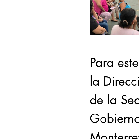
Para est
la Direc
de la Sec
Gobierno
Monterrey