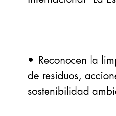
Cadereyta
Estado
Locales
Evidencia
Seguridad
1 enero
31abr
•	Reconocen la limpieza urbana, gestión 
de residuos, accione
sostenibilidad ambi