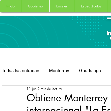
Inicio
Gobierno
Locales
Espectáculos
Todas las entradas
Monterrey
Guadalupe
11 jun
2 min de lectura
Santa Catarina
San Pedro Garza Garcia
Obtiene Monterrey 
internacional "La 
Espectaculos
Clima
Principal
Salud