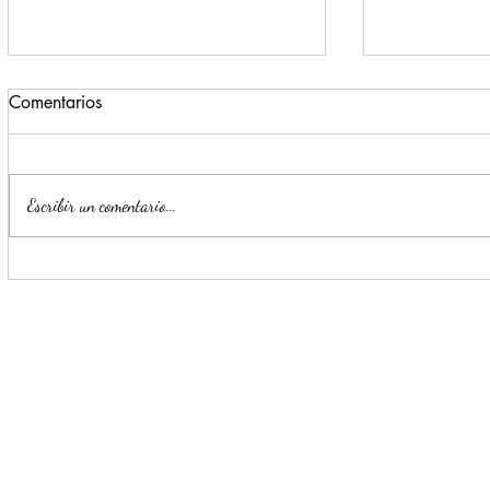
Comentarios
Escribir un comentario...
Realiza Dirección de
Invita Mije
Comercio 84 decomisos en
León en 'M
Centro de Monterre