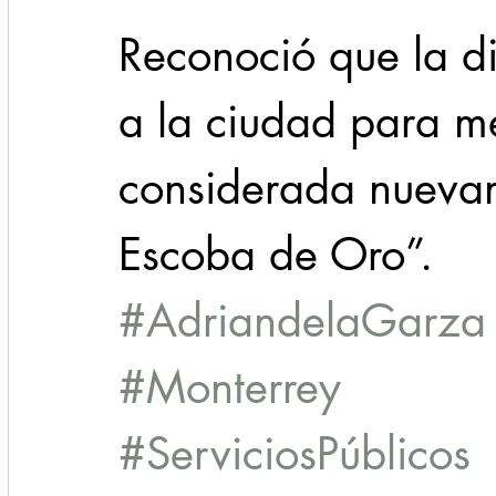
Reconoció que la d
a la ciudad para mej
considerada nuevam
Escoba de Oro”.
#AdriandelaGarza
#Monterrey
#ServiciosPúblicos