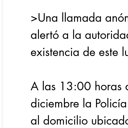
>Una llamada anóm
Cadereyta
Estado
Locales
Evidencia
alertó a la autorida
Seguridad
1 enero
31abr
existencia de este lug
A las 13:00 horas 
diciembre la Policí
al domicilio ubicado