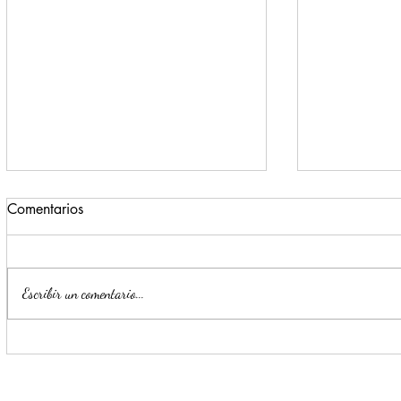
Comentarios
Escribir un comentario...
Impulsa Mijes 'Modo
Para benefi
Transformación', para que
Escobedo r
llegue a NL un Gobierno del
públicos