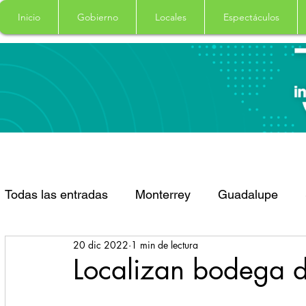
Inicio
Gobierno
Locales
Espectáculos
Todas las entradas
Monterrey
Guadalupe
20 dic 2022
1 min de lectura
Santa Catarina
San Pedro Garza Garcia
Localizan bodega d
Espectaculos
Clima
Principal
Salud