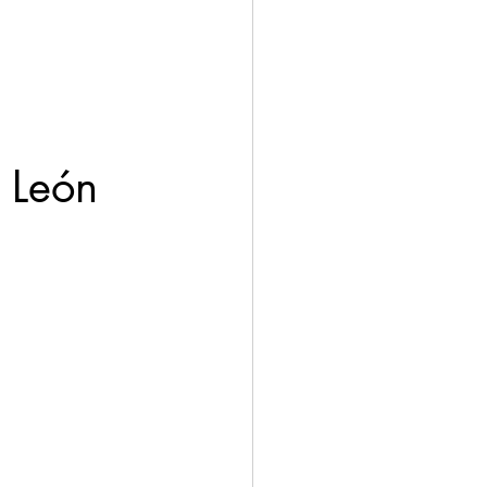
ación
Economía
o León 
 