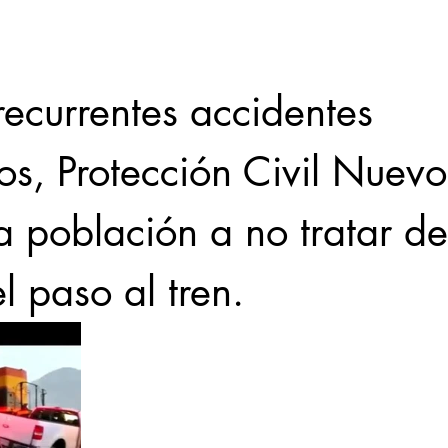
Locales
Evidencia
Elecciones2021NL
Educ
recurrentes accidentes 
ios, Protección Civil Nuev
31abr
a población a no tratar de
l paso al tren.