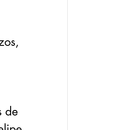
zos, 
s de 
lipe 