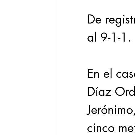
De regist
al 9-1-1.
En el ca
Díaz Orda
Jerónimo,
cinco met