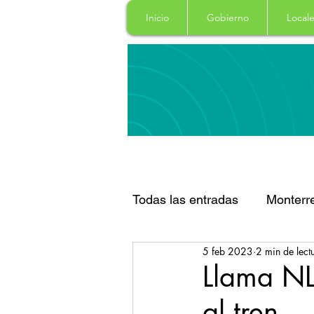
Inicio
Gobierno
Locale
Todas las entradas
Monterr
5 feb 2023
2 min de lect
Santa Catarina
San Pe
Llama NL 
al tren
Espectaculos
Clima