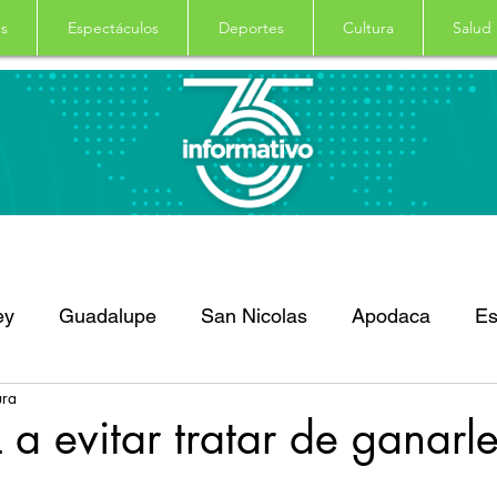
s
Espectáculos
Deportes
Cultura
Salud
ey
Guadalupe
San Nicolas
Apodaca
Es
ura
dro Garza Garcia
Nacional
Internacional
D
a evitar tratar de ganarl
Principal
Salud
Columna
Curiosidades