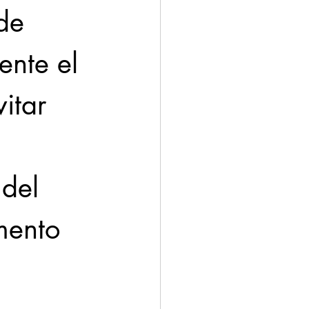
de 
ente el 
itar 
 del 
omento 