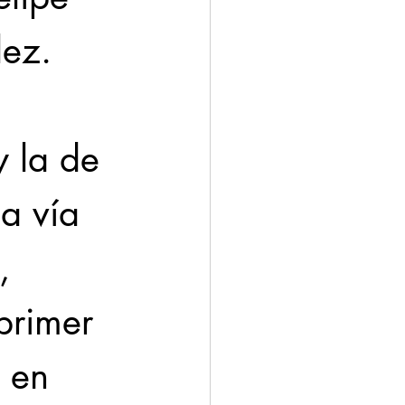
lez.
y la de 
a vía 
, 
primer 
 en 