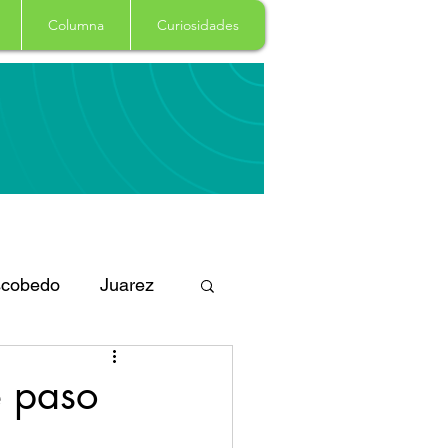
Columna
Curiosidades
cobedo
Juarez
eportes
Arte
e paso
Garcia