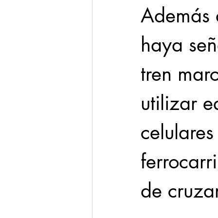
Además d
haya seña
tren marc
utilizar 
celulares
ferrocarr
de cruzar