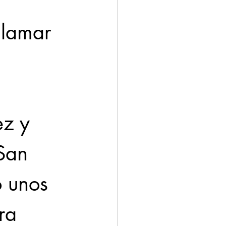
llamar 
z y 
San 
o unos 
ra 