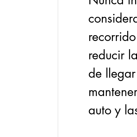
Nunca int
consider
recorrido
reducir l
de llegar
mantener 
auto y la