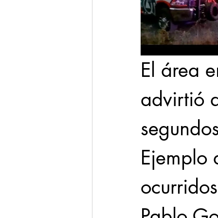
El área 
advirtió 
segundos
Ejemplo d
ocurridos
Pablo Go