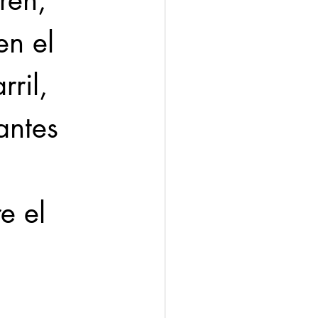
ren, 
n el 
ril, 
antes 
e el 