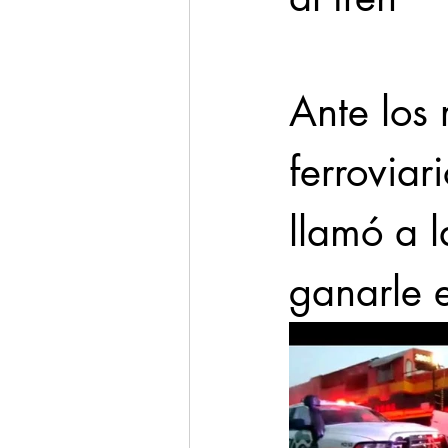
Cadereyta
Estado
Ante los 
Seguridad
ferroviar
1 enero
llamó a l
ganarle e