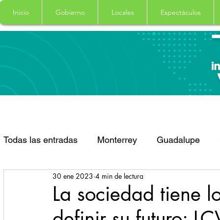
Inicio
Gobierno
Locales
Espectáculos
Todas las entradas
Monterrey
Guadalupe
30 ene 2023
4 min de lectura
Santa Catarina
San Pedro Garza Garcia
La sociedad tiene l
definir su futuro: LC
Espectaculos
Clima
Principal
Salud