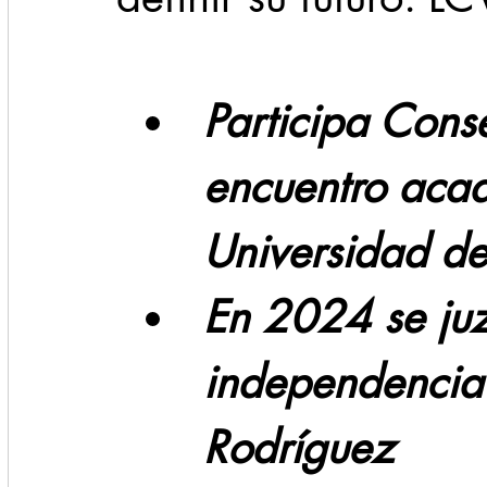
Cadereyta
Estado
Locales
Evidencia
Participa Conse
Seguridad
1 enero
encuentro acad
31abr
Universidad d
En 2024 se ju
independencia 
Rodríguez