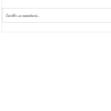
Escribir un comentario...
Inicia el registro a la Pensión
Posicionami
para el Bienestar de las
Claudia Sh
Personas con Discapacidad