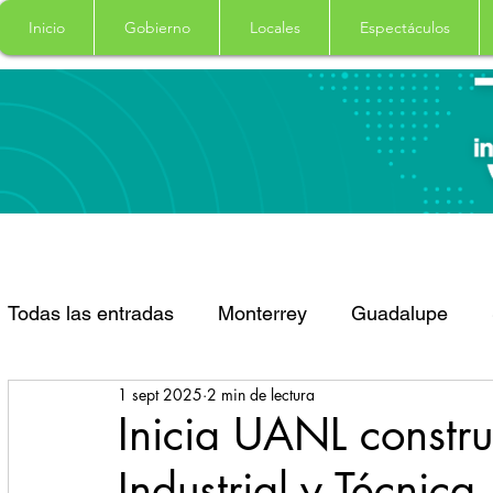
Inicio
Gobierno
Locales
Espectáculos
Todas las entradas
Monterrey
Guadalupe
1 sept 2025
2 min de lectura
Santa Catarina
San Pedro Garza Garcia
Inicia UANL constr
Industrial y Técnic
Espectaculos
Clima
Principal
Salud