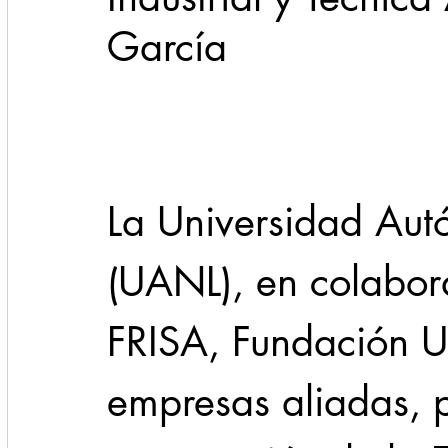
García
Cadereyta
Estado
Locales
Evidencia
Seguridad
1 enero
31abr
La Universidad Au
(UANL), en colabor
FRISA, Fundación U
empresas aliadas, 