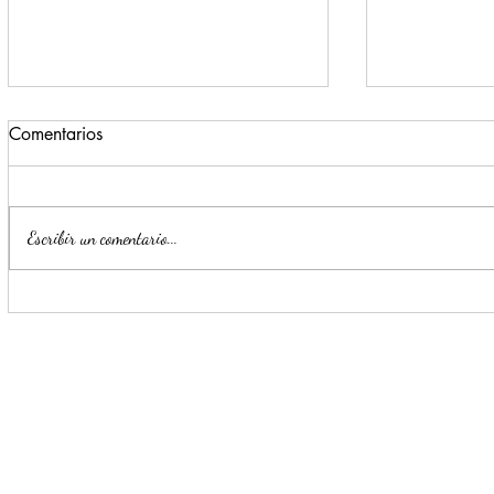
Comentarios
Escribir un comentario...
Impulsa Mijes 'Modo
Para benefi
Transformación', para que
Escobedo r
llegue a NL un Gobierno del
públicos
'Si'