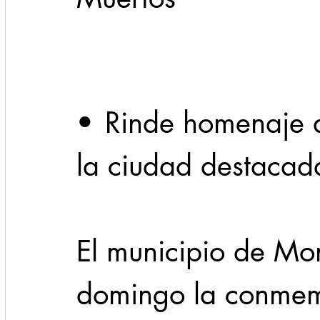
Cadereyta
Estado
Locales
Evidencia
Seguridad
•	Rinde homenaje a personalidades de 
1 enero
31abr
la ciudad destacada
El municipio de Mon
domingo la conmemo