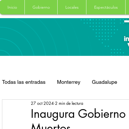
Inicio
Gobierno
Locales
Espectáculos
Todas las entradas
Monterrey
Guadalupe
27 oct 2024
2 min de lectura
Santa Catarina
San Pedro Garza Garcia
Inaugura Gobierno 
Muertos
Espectaculos
Clima
Principal
Salud