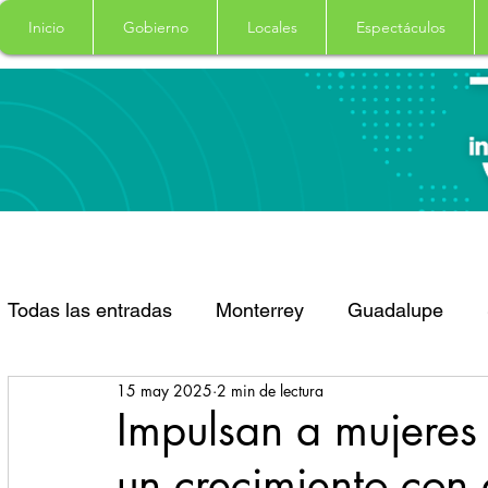
Inicio
Gobierno
Locales
Espectáculos
Todas las entradas
Monterrey
Guadalupe
15 may 2025
2 min de lectura
Santa Catarina
San Pedro Garza Garcia
Impulsan a mujere
un crecimiento con
Espectaculos
Clima
Principal
Salud