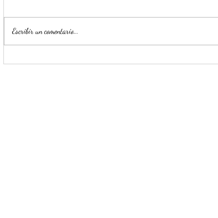
Escribir un comentario...
Refuerza San Nicolás
Monterrey 
seguridad con diez patrullas
avance en l
más
nuevo C4 Z