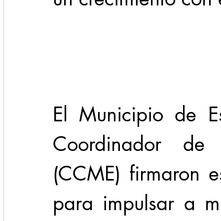
Cadereyta
Estado
Locales
Evidencia
Seguridad
1 enero
31abr
El Municipio de E
Coordinador de M
(CCME) firmaron es
para impulsar a m