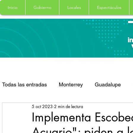
Inicio
Gobierno
Locales
Espectáculos
Todas las entradas
Monterrey
Guadalupe
5 oct 2023
2 min de lectura
Santa Catarina
San Pedro Garza Garcia
Implementa Escobe
Acuario"; piden a l
Espectaculos
Clima
Principal
Salud