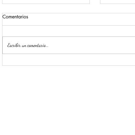
Comentarios
Escribir un comentario...
Impulsa Mijes 'Modo
Para benefi
Transformación', para que
Escobedo r
llegue a NL un Gobierno del
públicos
'Si'