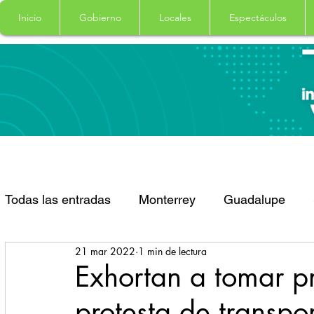
Inicio
Gobierno
Locales
Espectáculos
Todas las entradas
Monterrey
Guadalupe
21 mar 2022
1 min de lectura
Santa Catarina
San Pedro Garza Garcia
Exhortan a tomar p
protesta de transpor
Espectaculos
Clima
Principal
Salud