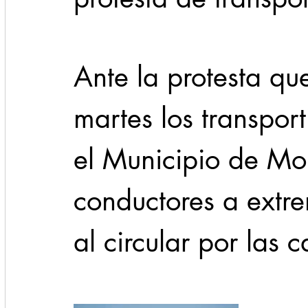
Cadereyta
Estado
Locales
Evidencia
Ante la protesta que
Seguridad
martes los transport
1 enero
31abr
el Municipio de Mon
conductores a extre
al circular por las 