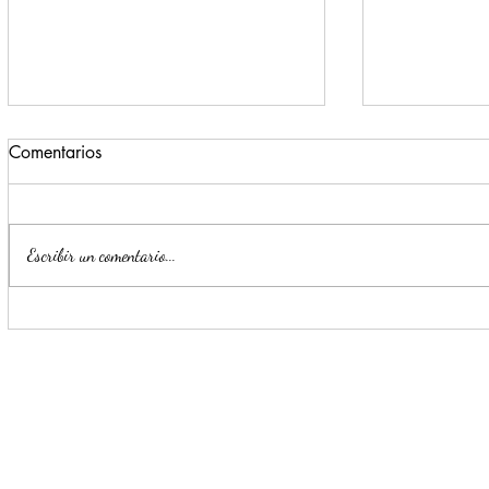
Comentarios
Escribir un comentario...
Monterrey invita a formar
Estrategia 
parte de la Secretaria de
detención d
Seguridad y Protección
delincuent
Ciudadana
horas