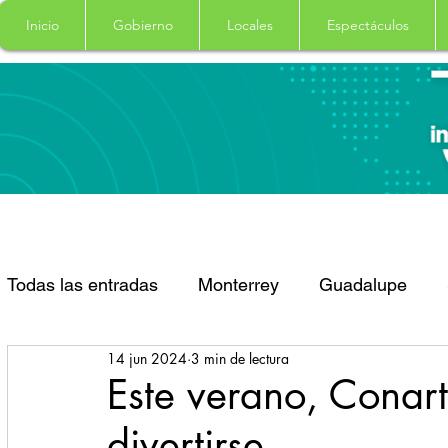
Inicio
Gobierno
Locales
Espectáculos
Todas las entradas
Monterrey
Guadalupe
14 jun 2024
3 min de lectura
Santa Catarina
San Pedro Garza Garcia
Este verano, Conart
divertirse
Espectaculos
Clima
Principal
Salud