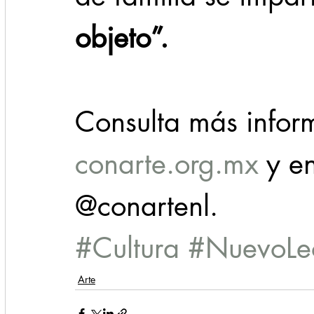
objeto”.
Consulta más infor
conarte.org.mx
 y e
@conartenl.
#Cultura
#NuevoLe
Arte