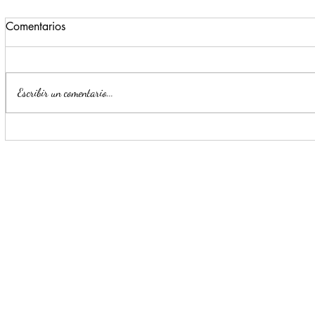
Comentarios
Escribir un comentario...
Últimos días para disfrutar la
Invita CONA
Copa de Arte Popular
Encuentro d
BANAMEX en MUNE
Cartografí