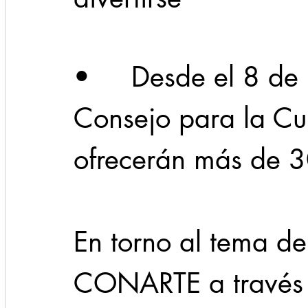
Cadereyta
Estado
Locales
Evidencia
•     Desde el 8 de 
Seguridad
Consejo para la Cul
1 enero
31abr
ofrecerán más de 30
En torno al tema de 
CONARTE a través d