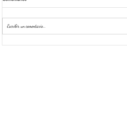
Escribir un comentario...
Últimos días para disfrutar la
Invita CONA
Copa de Arte Popular
Encuentro d
BANAMEX en MUNE
Cartografí