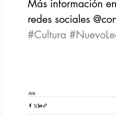
Más información en
redes sociales @con
#Cultura
#NuevoLe
Arte