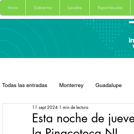
Inicio
Gobierno
Locales
Espectáculos
Todas las entradas
Monterrey
Guadalupe
11 sept 2024
1 min de lectura
Santa Catarina
San Pedro Garza Garcia
Esta noche de juev
la Pinacoteca NL
Espectaculos
Clima
Principal
Salud