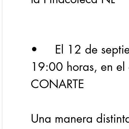
Cadereyta
Estado
Locales
Evidencia
Seguridad
•     El 12 de septi
1 enero
31abr
19:00 horas, en el 
CONARTE
Una manera distinta