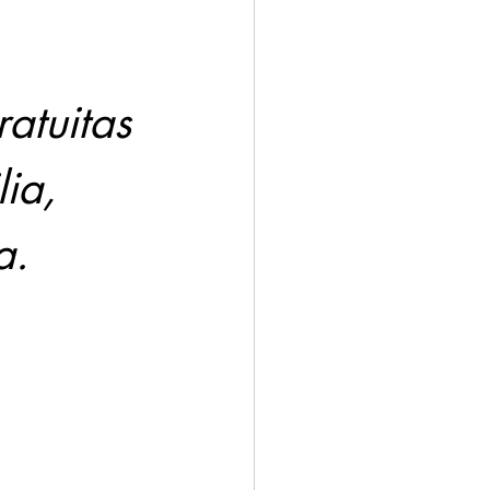
ación
Economía
atuitas 
ia, 
a.
 