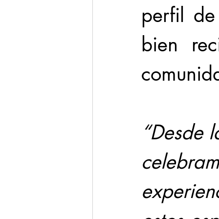
perfil de
bien rec
comunida
“Desde la
celebram
experienc