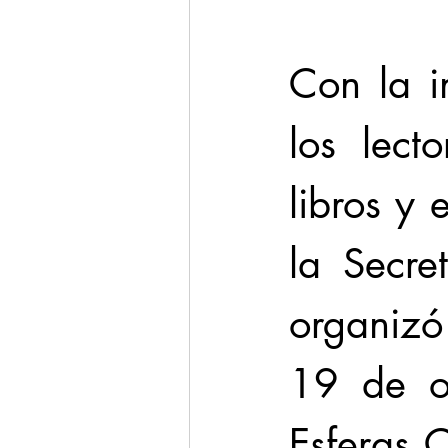
Con la i
los lect
libros y 
la Secre
organizó
19 de oc
Esferas 