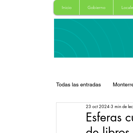
Inicio
Gobierno
Locale
Todas las entradas
Monterr
23 oct 2024
3 min de lec
Santa Catarina
San Pe
Esferas c
de libros
Espectaculos
Clima