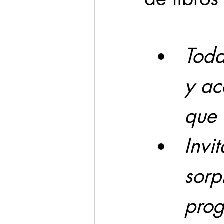
Cadereyta
Estado
Toda
Seguridad
1 enero
y ac
que 
Invit
sorp
prog