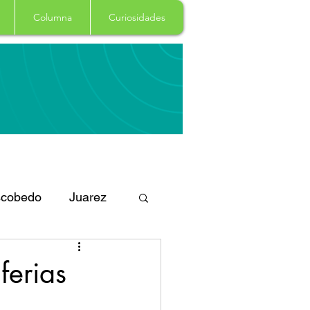
Columna
Curiosidades
cobedo
Juarez
eportes
Arte
ferias
Garcia