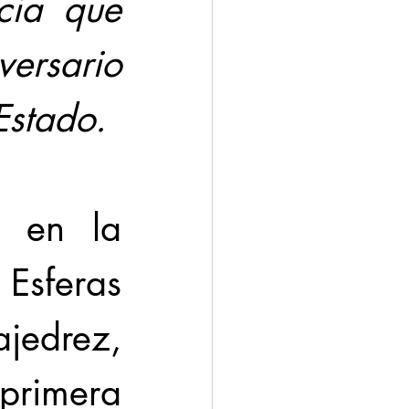
cia que 
ersario 
 Estado.
s en la 
Esferas 
edrez, 
primera 