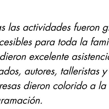
Locales
Evidencia
Elecciones2021NL
Educ
s las actividades fueron gr
cesibles para toda la famil
31abr
dieron excelente asistenci
ados, autores, talleristas y
resas dieron colorido a la 
ramación.