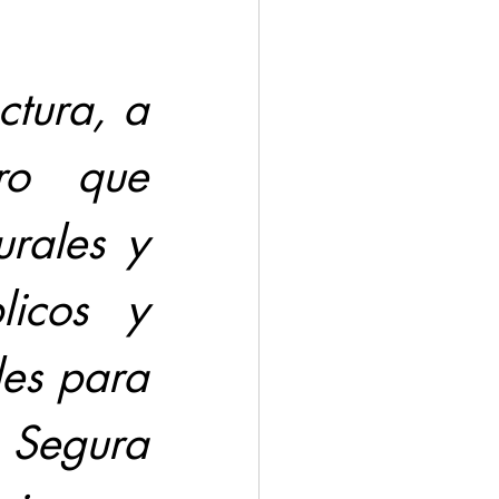
tura, a 
ro que 
rales y 
icos y 
es para 
 Segura 