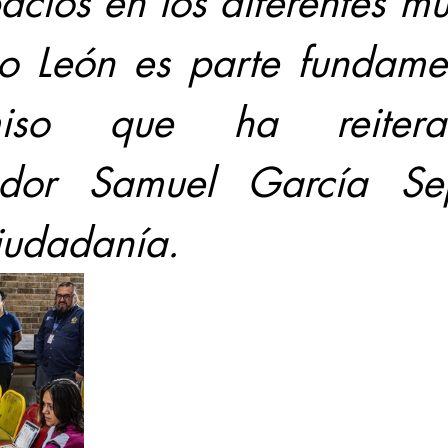
acios en los diferentes mun
 León es parte fundamen
miso que ha reitera
dor Samuel García Sep
ciudadanía.