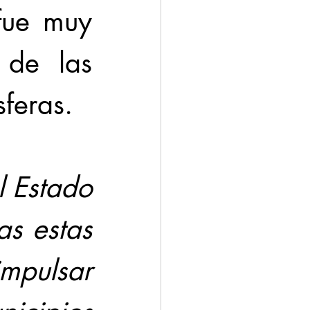
fue muy 
de las 
feras.
 Estado 
s estas 
mpulsar 