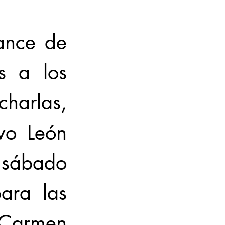
ance de 
s a los 
harlas, 
vo León 
sábado 
ara las 
 Carmen 