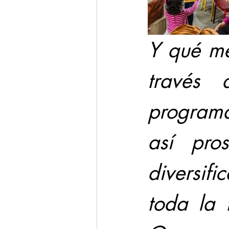
Y qué me
través 
programa
así pros
diversifi
toda la 