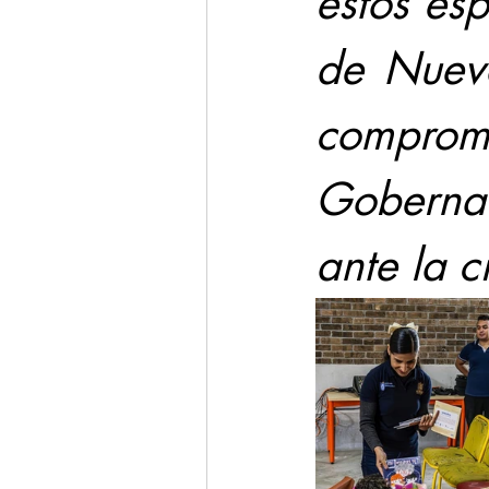
estos esp
de Nuevo
compro
Goberna
ante la 