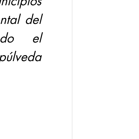
icipios 
tal del 
do el 
úlveda 