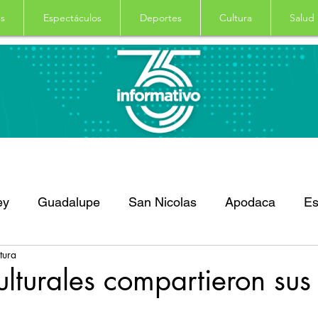
s
Espectáculos
Deportes
Cultura
Salud
ey
Guadalupe
San Nicolas
Apodaca
Es
tura
dro Garza Garcia
Nacional
Internacional
D
ulturales compartieron sus 
Principal
Salud
Columna
Curiosidades