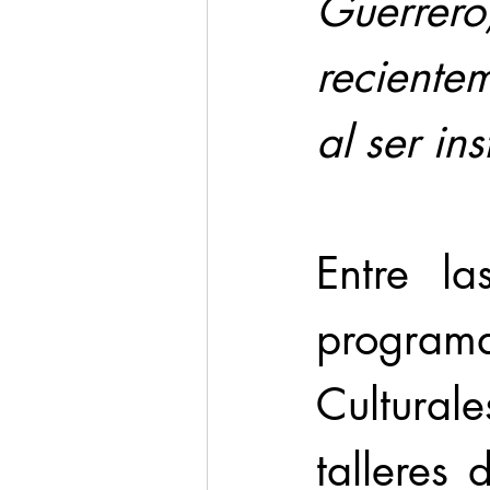
Guerrero
recientem
al ser in
Entre la
programa
Cultura
talleres 