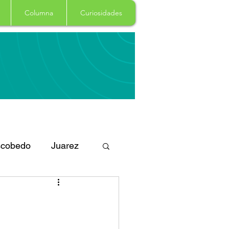
Columna
Curiosidades
cobedo
Juarez
eportes
Arte
Garcia