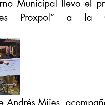
rno Municipal llevo el p
nes Proxpol” a la Co
a
de Andrés Mijes, acompañ