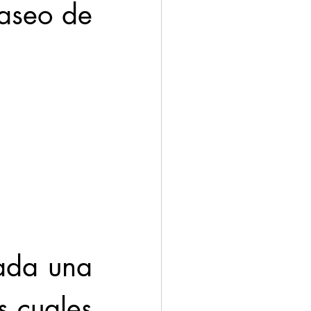
aseo de 
ada una 
s cuales 