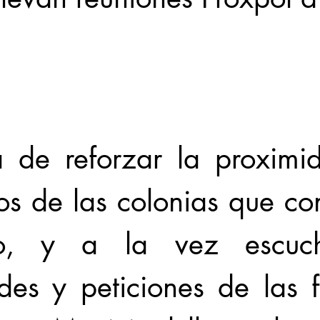
Locales
Evidencia
Elecciones2021NL
Educ
31abr
 de reforzar la proximi
os de las colonias que co
o, y a la vez escuch
es y peticiones de las fa