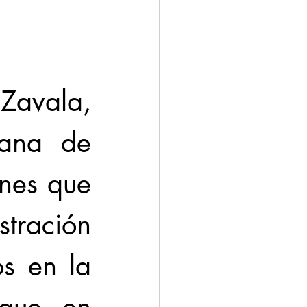
avala, 
ana de 
nes que 
tración 
s en la 