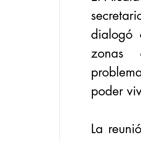
secretar
dialogó 
zonas 
problem
poder viv
La reunió