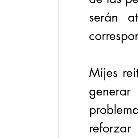
serán a
correspo
Mijes rei
generar
problem
reforzar