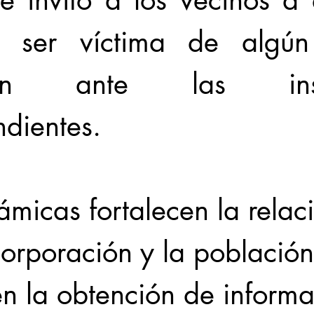
e invitó a los vecinos a 
 ser víctima de algún d
ien ante las insta
dientes. 
ámicas fortalecen la relac
corporación y la población
n la obtención de informa