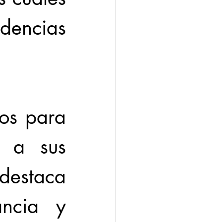
encias 
os para 
 a sus 
estaca 
ncia y 