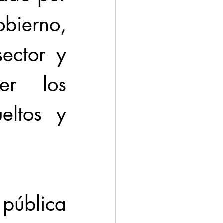
bierno, 
ector y 
r los 
ltos y 
pública 