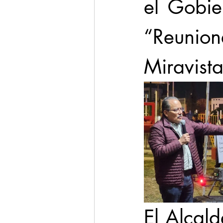
el Gobie
“Reunio
Miravist
El Alcal