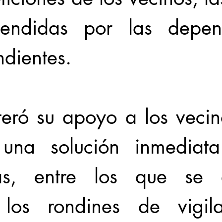
tendidas por las depend
ndientes.
teró su apoyo a los vecin
 una solución inmediata
as, entre los que se d
 los rondines de vigila