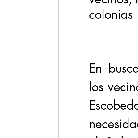
colonias
Cadereyta
Estado
Seguridad
1 enero
En busca
los vecin
Escobed
necesidad