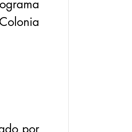
rograma 
lonia 
ado por 