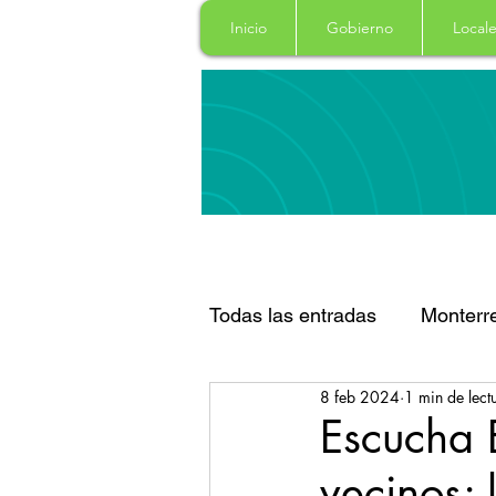
Inicio
Gobierno
Locale
Todas las entradas
Monterr
8 feb 2024
1 min de lect
Santa Catarina
San Pe
Escucha 
vecinos; 
Espectaculos
Clima