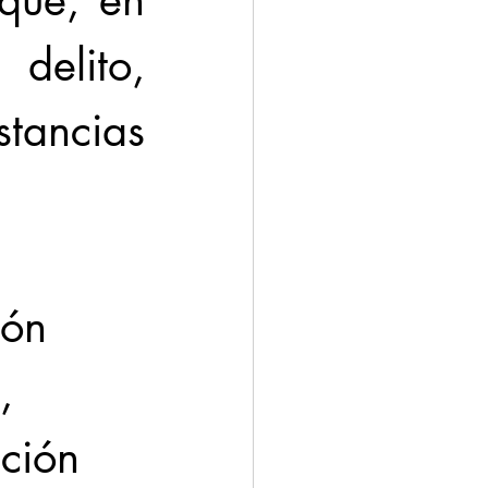
que, en 
elito, 
ncias 
ión 
, 
ción 