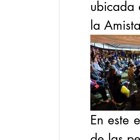
ubicada e
la Amist
En este e
de las pe