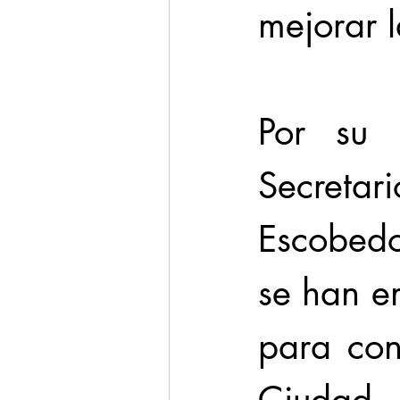
mejorar l
Por su 
Secreta
Escobedo
se han e
para cont