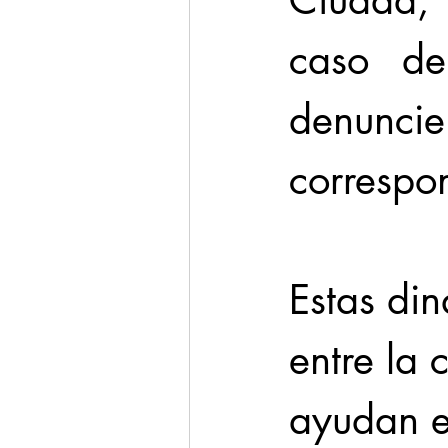
Ciudad, 
caso de
denunc
correspon
Estas din
entre la 
ayudan e