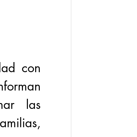
ación
Economía
dad con 
nforman 
ar las 
milias, 