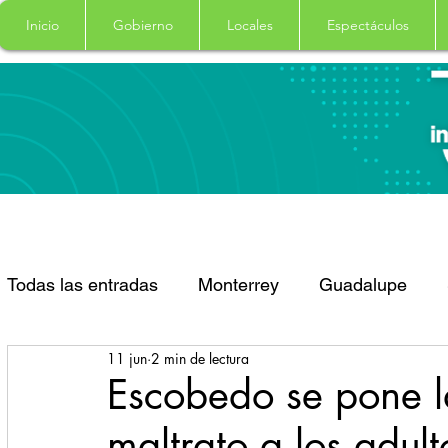
Inicio
Gobierno
Locales
Espectáculos
Todas las entradas
Monterrey
Guadalupe
11 jun
2 min de lectura
Santa Catarina
San Pedro Garza Garcia
Escobedo se pone la
maltrato a los adul
Espectaculos
Clima
Principal
Salud