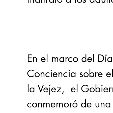
Cadereyta
Estado
Locales
Evidencia
Seguridad
1 enero
31abr
En el marco del Día
Conciencia sobre e
la Vejez,  el Gobie
conmemoró de una 