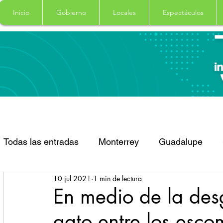
Inicio
Gobierno
Locales
Espectáculos
Todas las entradas
Monterrey
Guadalupe
10 jul 2021
1 min de lectura
Santa Catarina
San Pedro Garza Garcia
En medio de la des
gato entre los esco
Espectaculos
Clima
Principal
Salud