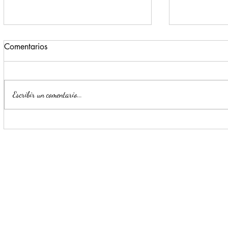
Comentarios
Escribir un comentario...
Acuden regiomontanos a
Llena pino 
reparar a su Niño Dios
esperanza 