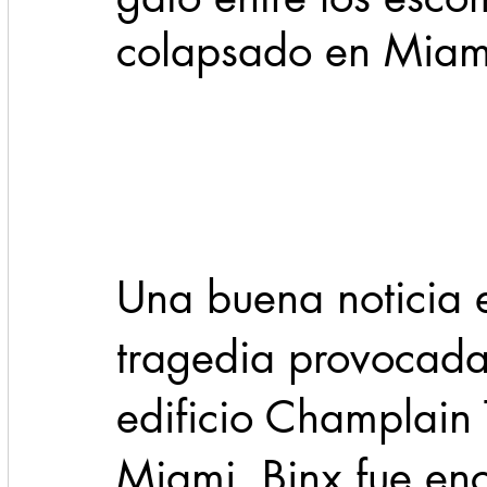
colapsado en Miam
Cadereyta
Estado
Locales
Evidencia
Seguridad
1 enero
31abr
Una buena noticia 
tragedia provocada
edificio Champlain 
Miami, Binx fue enc