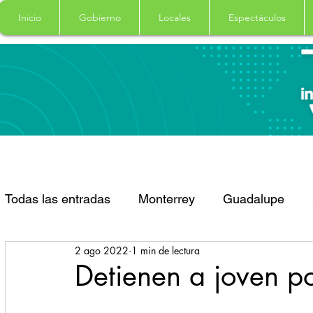
Inicio
Gobierno
Locales
Espectáculos
Todas las entradas
Monterrey
Guadalupe
2 ago 2022
1 min de lectura
Santa Catarina
San Pedro Garza Garcia
Detienen a joven p
Espectaculos
Clima
Principal
Salud