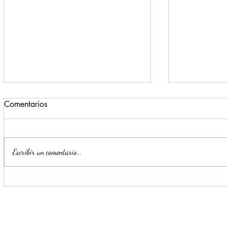
Comentarios
Escribir un comentario...
Para beneficio de las familias,
Monterrey i
Escobedo renueva espacios
parte de la
públicos
Seguridad y
Ciudadana