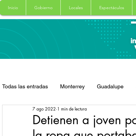
Inicio
Gobierno
Locales
Espectáculos
Todas las entradas
Monterrey
Guadalupe
7 ago 2022
1 min de lectura
Santa Catarina
San Pedro Garza Garcia
Detienen a joven po
la ropa que portab
Espectaculos
Clima
Principal
Salud