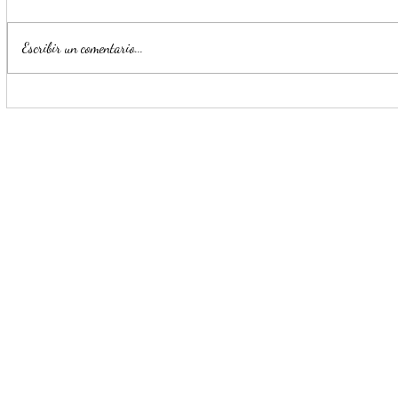
Escribir un comentario...
Llama Mijes activar 'Modo Si'
Impulsa Mi
para que llegue la
Transformac
transformación a Nuevo León
llegue a NL
'Si'