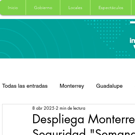
Inicio
Gobierno
Locales
Espectáculos
Todas las entradas
Monterrey
Guadalupe
8 abr 2025
2 min de lectura
Santa Catarina
San Pedro Garza Garcia
Despliega Monterre
Seguridad "Seman
Espectaculos
Clima
Principal
Salud