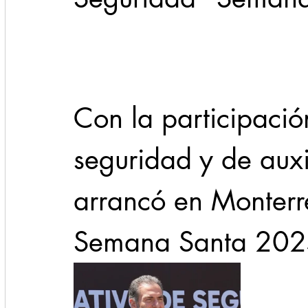
Cadereyta
Estado
Locales
Evidencia
Seguridad
Con la participació
1 enero
31abr
seguridad y de auxi
arrancó en Monterr
Semana Santa 202