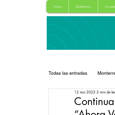
Inicio
Gobierno
Locale
Todas las entradas
Monterr
12 nov 2022
2 min de le
Santa Catarina
San Pe
Continua
“Ahora V
Espectaculos
Clima