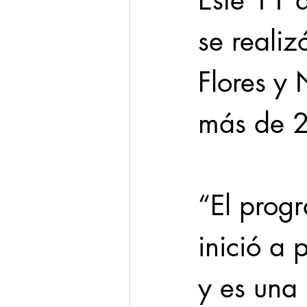
Este 11 
se realiz
Flores y
más de 2
“El prog
inició a 
y es una 