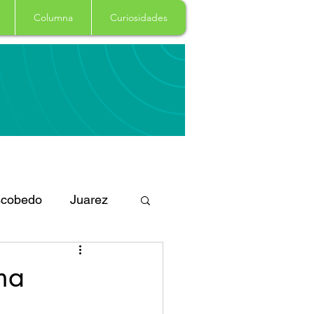
Columna
Curiosidades
cobedo
Juarez
eportes
Arte
ma
Garcia