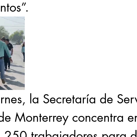
ntos”.
nes, la Secretaría de Serv
 de Monterrey concentra e
a 250 trabajadores para d