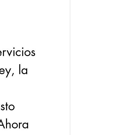
ación
Economía
rvicios 
y, la 
 
sto 
Ahora 