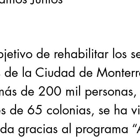
Locales
Evidencia
Elecciones2021NL
Educ
jetivo de rehabilitar los se
31abr
s de la Ciudad de Monterre
más de 200 mil personas,
s de 65 colonias, se ha vi
ada gracias al programa “