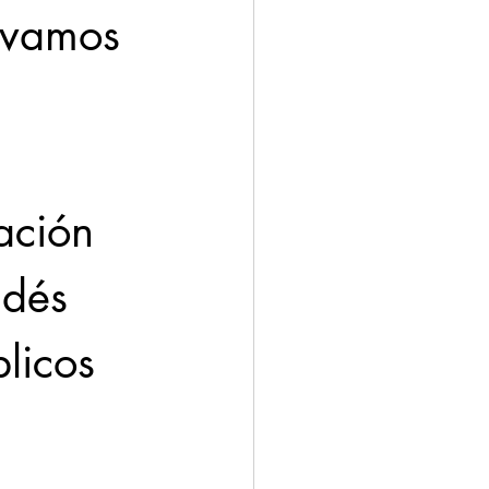
evamos 
ación 
ldés 
licos 