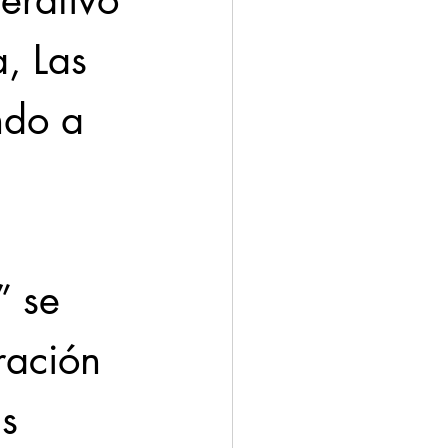
erativo 
, Las 
ndo a 
 se 
ración 
s 