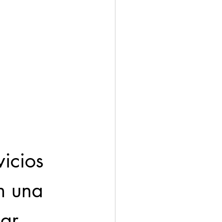
icios 
n una 
ar 