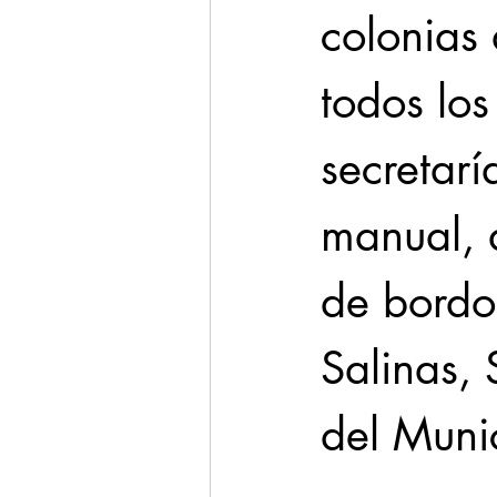
colonias
todos los
secretarí
manual, d
de bordos
Salinas, 
del Muni