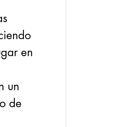
as 
ciendo 
ugar en 
n un 
o de 