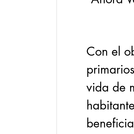
Cadereyta
Estado
Seguridad
Con el ob
1 enero
primario
vida de 
habitante
benefici