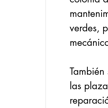
mantenimi
verdes, 
mecánico
También s
las plaza
reparació