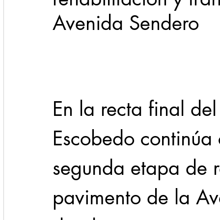
Avenida Sendero
Cadereyta
Estado
Locales
Evidencia
Seguridad
1 enero
31abr
En la recta final de
Escobedo continúa c
segunda etapa de re
pavimento de la Av