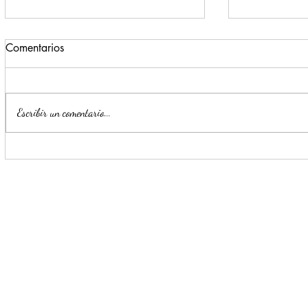
Comentarios
Escribir un comentario...
Estrategia Escudo permite
Llama Mijes
detención de cinco presuntos
transporte 
delincuentes en menos de 24
horas