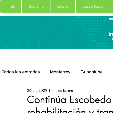
Inicio
Gobierno
Locales
Espectáculos
Todas las entradas
Monterrey
Guadalupe
26 dic 2022
1 min de lectura
Santa Catarina
San Pedro Garza Garcia
Continúa Escobedo 
rehabilitación y tr
Espectaculos
Clima
Principal
Salud