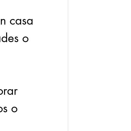
 
n casa 
ades o 
orar 
os o 