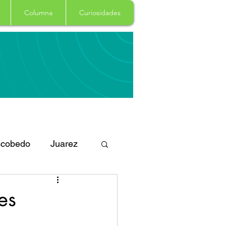
Columna
Curiosidades
cobedo
Juarez
eportes
Arte
es
Garcia