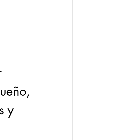
ación
Economía
r 
sueño, 
s y 