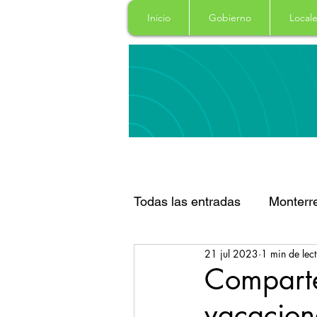
Inicio
Gobierno
Locale
Todas las entradas
Monterr
21 jul 2023
1 min de lec
Santa Catarina
San Pe
Compart
vacacion
Espectaculos
Clima