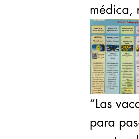
médica, n
“Las vac
para pas