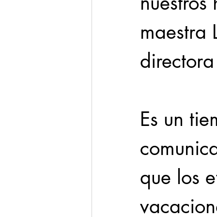
nuestros 
maestra 
director
Es un tie
comunica
que los e
vacacion