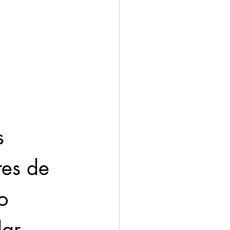
s 
es de 
o 
lar 