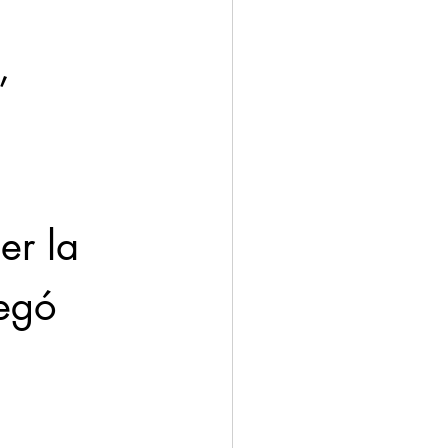
, 
er la 
egó 
 