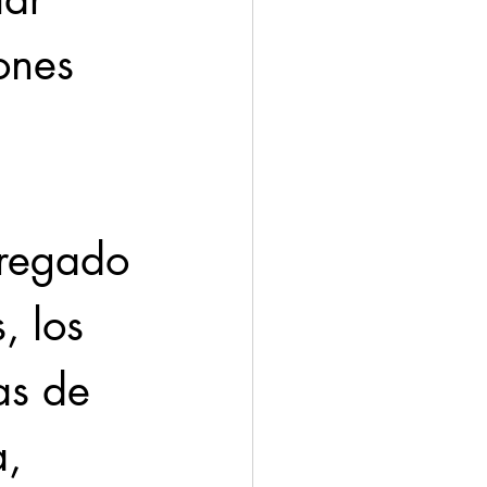
ones 
tregado 
 los 
as de 
, 