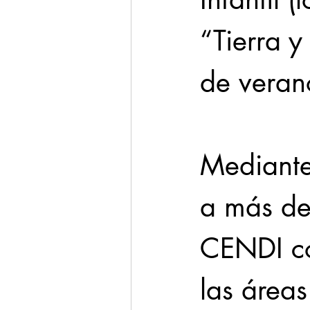
“Tierra y
de verano
Mediante 
a más de
CENDI co
las área