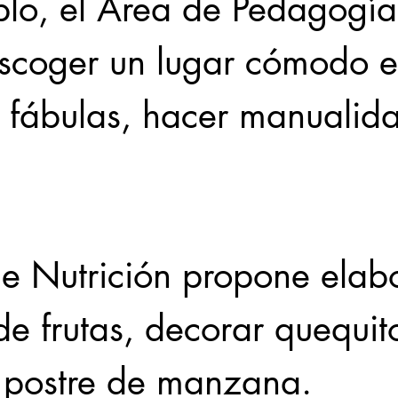
plo, el Área de Pedagogía
escoger un lugar cómodo e
r fábulas, hacer manualid
de Nutrición propone elab
de frutas, decorar quequit
 postre de manzana.