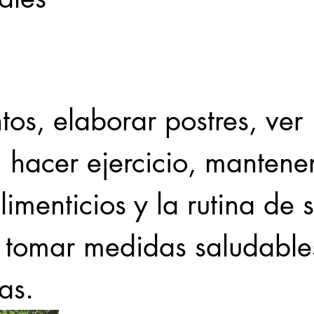
Locales
Evidencia
Elecciones2021NL
Educ
tos, elaborar postres, ver 
31abr
, hacer ejercicio, mantene
limenticios y la rutina de 
 tomar medidas saludable
as.