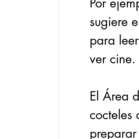
Por ejem
sugiere 
para lee
ver cine.
El Área 
cocteles 
preparar