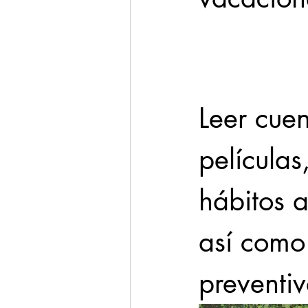
Cadereyta
Estado
Seguridad
Leer cuen
1 enero
películas
hábitos a
así como
preventiv