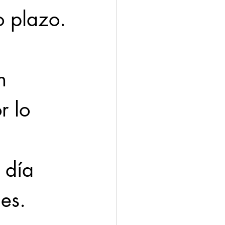
o plazo.
n 
r lo 
 día 
es.