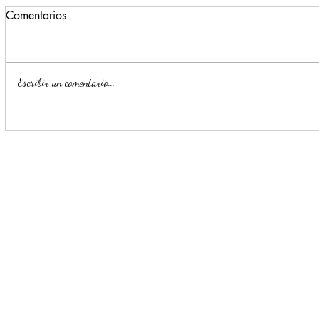
Comentarios
Escribir un comentario...
Llama Mijes activar 'Modo Si'
Impulsa Mi
para que llegue la
Transformac
transformación a Nuevo León
llegue a NL
'Si'