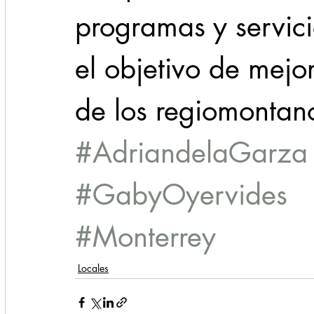
programas y servici
el objetivo de mejo
de los regiomontan
#AdriandelaGarza
#GabyOyervides
#Monterrey
Locales