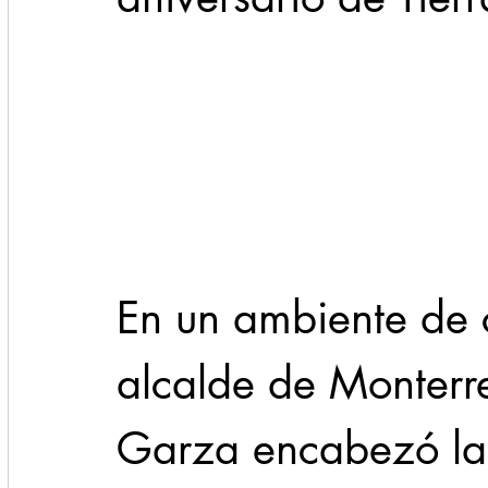
Cadereyta
Estado
Locales
Evidencia
Seguridad
1 enero
31abr
En un ambiente de c
alcalde de Monterre
Garza encabezó la 