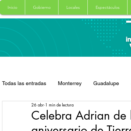
Inicio
Gobierno
Locales
Espectáculos
Todas las entradas
Monterrey
Guadalupe
26 abr
1 min de lectura
Santa Catarina
San Pedro Garza Garcia
Celebra Adrian de 
aniversario de Tierr
Espectaculos
Clima
Principal
Salud