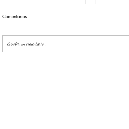
Comentarios
Escribir un comentario...
Monterrey registra un 72% de
Escobedo r
avance en la construcción del
generan pr
nuevo C4 Zona Sur