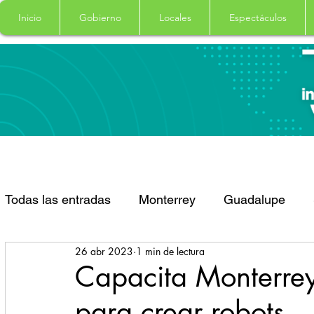
Inicio
Gobierno
Locales
Espectáculos
Todas las entradas
Monterrey
Guadalupe
26 abr 2023
1 min de lectura
Santa Catarina
San Pedro Garza Garcia
Capacita Monterre
para crear robots
Espectaculos
Clima
Principal
Salud