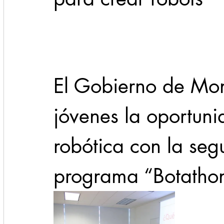
Cadereyta
Estado
Locales
Evidencia
Seguridad
El Gobierno de Mon
1 enero
31abr
jóvenes la oportunid
robótica con la seg
programa “Botatho