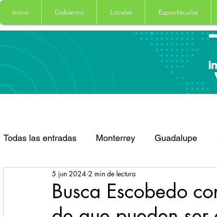
Inicio
Gobierno
Locales
Espectáculos
Todas las entradas
Monterrey
Guadalupe
5 jun 2024
2 min de lectura
Santa Catarina
San Pedro Garza Garcia
Busca Escobedo con
de que pueden ser 
Espectaculos
Clima
Principal
Salud