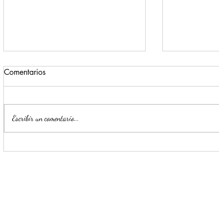
Comentarios
Escribir un comentario...
Impulsa Mijes 'Modo
Para benefi
Transformación', para que
Escobedo r
llegue a NL un Gobierno del
públicos
'Si'