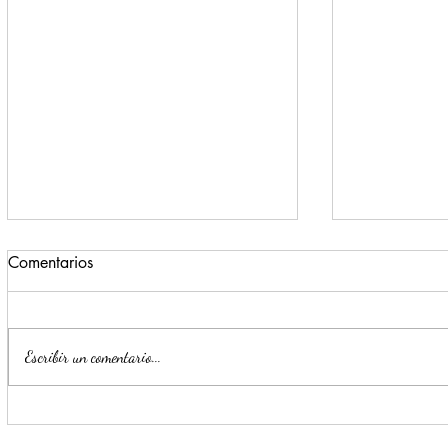
Comentarios
Escribir un comentario...
Lleva a cabo Monterrey
Honra San N
carrera 21K con temática
del clavadi