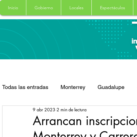
Inicio
Gobierno
Locales
Espectáculos
Todas las entradas
Monterrey
Guadalupe
9 abr 2023
2 min de lectura
Santa Catarina
San Pedro Garza Garcia
Arrancan inscripci
Monterrey y Carrera
Espectaculos
Clima
Principal
Salud