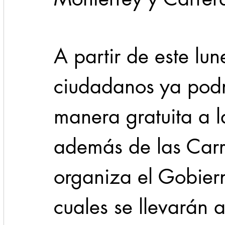
Cadereyta
Estado
Locales
Evidencia
A partir de este lun
Seguridad
ciudadanos ya podrá
1 enero
31abr
manera gratuita a 
además de las Carre
organiza el Gobier
cuales se llevarán 