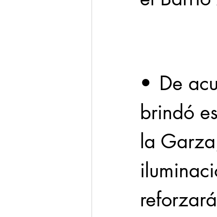
Cadereyta
Estado
Seguridad
•	De acuerdo a la información que 
1 enero
brindó e
la Garza,
iluminaci
reforzará