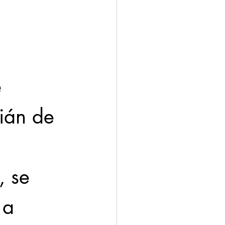
ación
Economía
ián de 
 
, se 
 a 