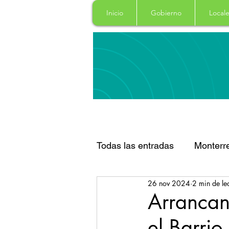
Inicio
Gobierno
Locale
Todas las entradas
Monterr
26 nov 2024
2 min de le
Santa Catarina
San Pe
Arrancan
el Barrio
Espectaculos
Clima