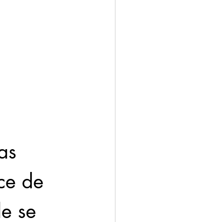
as 
ce de 
e se 