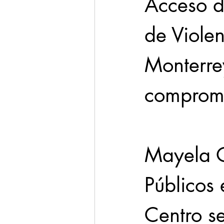
Acceso d
de Violen
Monterre
comprome
Mayela Q
Públicos 
Centro se