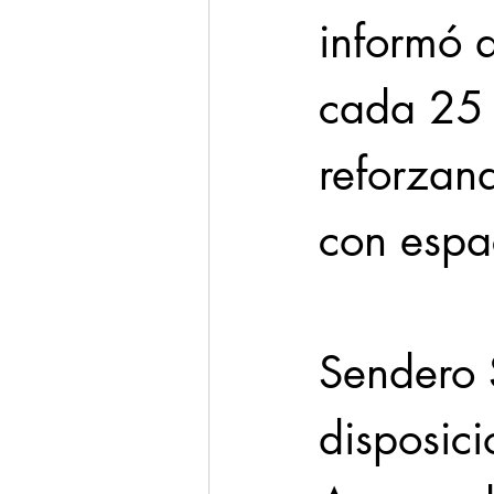
informó q
cada 25 
reforzan
con espac
Sendero 
disposici