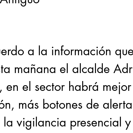
Locales
Evidencia
Elecciones2021NL
Educ
31abr
sta mañana el alcalde Adr
 en el sector habrá mejor
ón, más botones de alerta
 la vigilancia presencial y