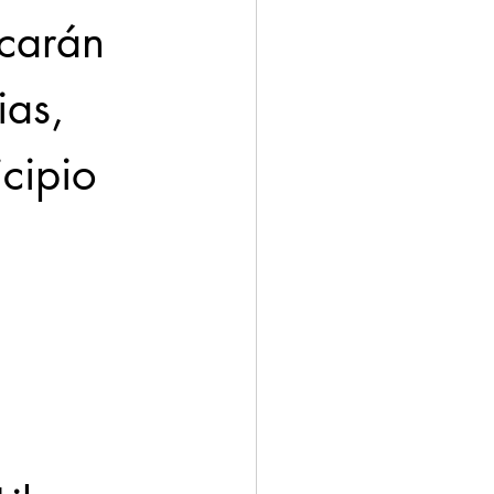
icarán 
as, 
cipio 
 