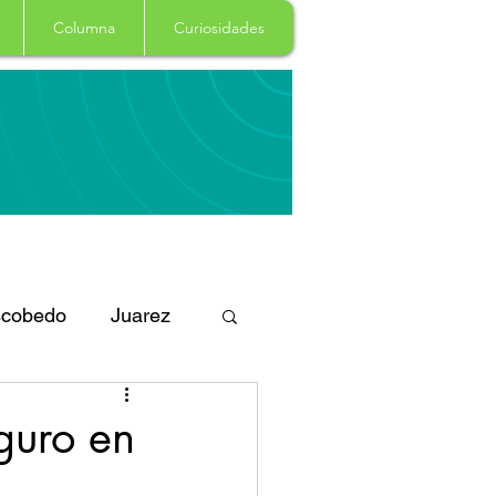
Columna
Curiosidades
cobedo
Juarez
eportes
Arte
guro en
Garcia