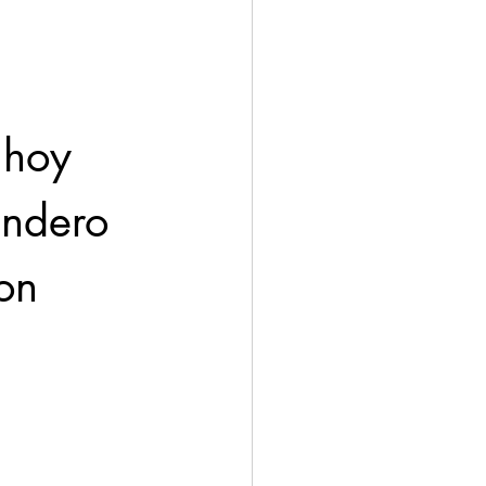
 hoy 
endero 
on 