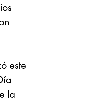
ios 
on 
zó este 
Día 
e la 