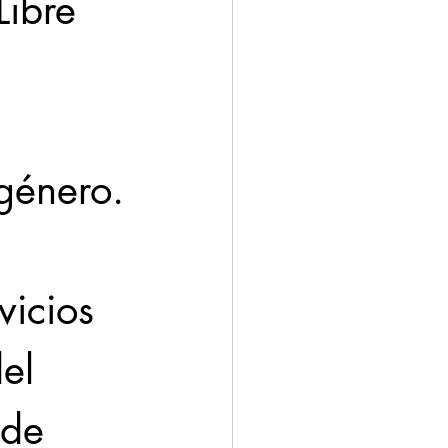
ibre 
 
género.
icios 
el 
 de 