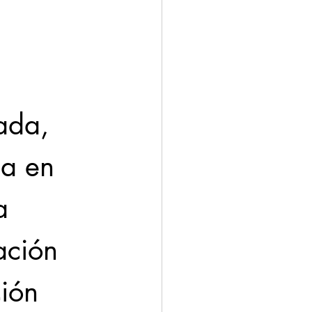
ada, 
ca en 
a 
ación 
ión 