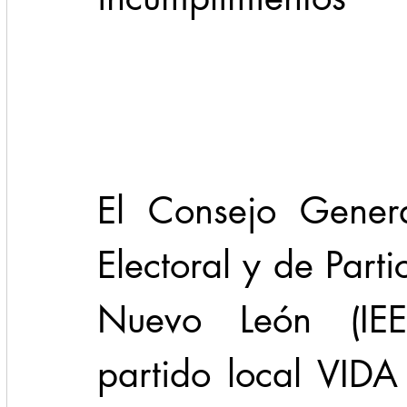
Cadereyta
Estado
Locales
Evidencia
Seguridad
1 enero
31abr
El Consejo General
Electoral y de Part
Nuevo León (IEEP
partido local VIDA