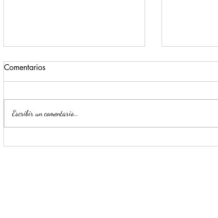
Comentarios
Escribir un comentario...
Para beneficio de las familias,
Monterrey i
Escobedo renueva espacios
parte de la
públicos
Seguridad y
Ciudadana