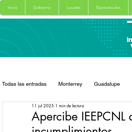
Inicio
Gobierno
Locales
Espectáculos
Todas las entradas
Monterrey
Guadalupe
11 jul 2025
1 min de lectura
Santa Catarina
San Pedro Garza Garcia
Apercibe IEEPCNL 
incumplimientos
Espectaculos
Clima
Principal
Salud