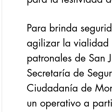
Cadereyta
Estado
Locales
Evidencia
Para brinda segurid
Seguridad
agilizar la vialidad 
1 enero
31abr
patronales de San J
Secretaría de Segur
Ciudadanía de Mon
un operativo a part