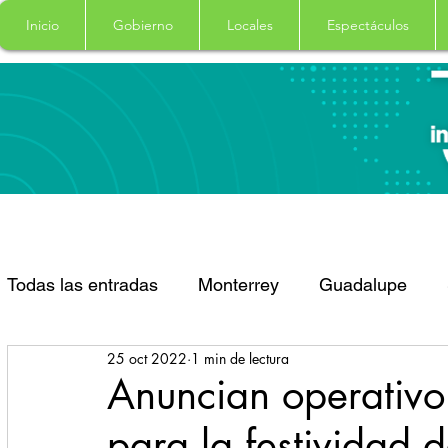
Inicio
Gobierno
Locales
Espectáculos
Todas las entradas
Monterrey
Guadalupe
25 oct 2022
1 min de lectura
Santa Catarina
San Pedro Garza Garcia
Anuncian operativo 
para la festividad 
Espectaculos
Clima
Principal
Salud