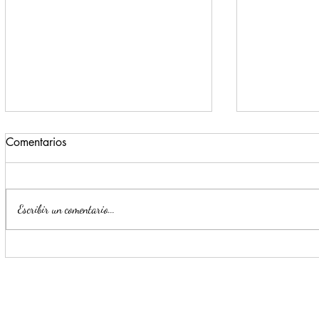
Comentarios
Escribir un comentario...
Llama Mijes a 'Transformar' el
Refuerza S
transporte público en NL
seguridad c
más