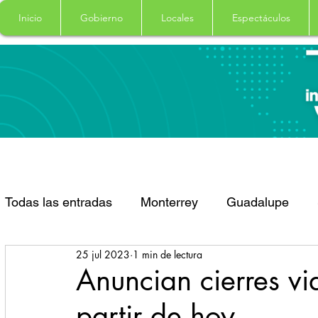
Inicio
Gobierno
Locales
Espectáculos
Todas las entradas
Monterrey
Guadalupe
25 jul 2023
1 min de lectura
Santa Catarina
San Pedro Garza Garcia
Anuncian cierres vi
partir de hoy
Espectaculos
Clima
Principal
Salud