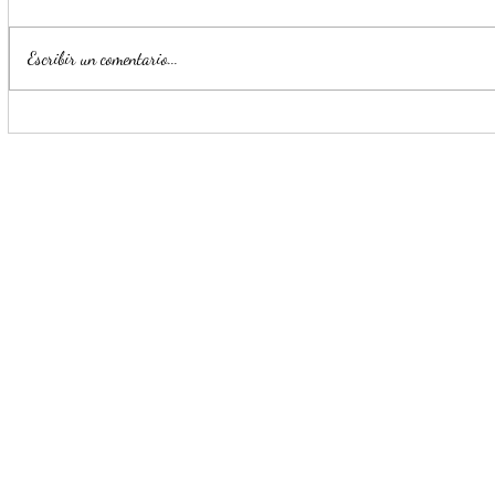
Escribir un comentario...
Monterrey registra un 72% de
Escobedo r
avance en la construcción del
generan pr
nuevo C4 Zona Sur