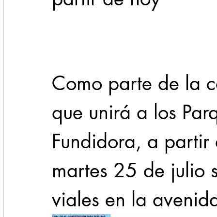
Cadereyta
Estado
Locales
Evidencia
Seguridad
Como parte de la c
1 enero
31abr
que unirá a los Par
Fundidora, a partir
martes 25 de julio s
viales en la avenid