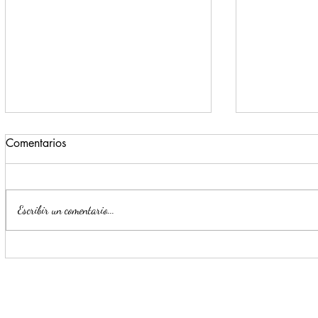
Comentarios
Escribir un comentario...
Impulsa Mijes 'Modo
Para benefi
Transformación', para que
Escobedo r
llegue a NL un Gobierno del
públicos
'Si'