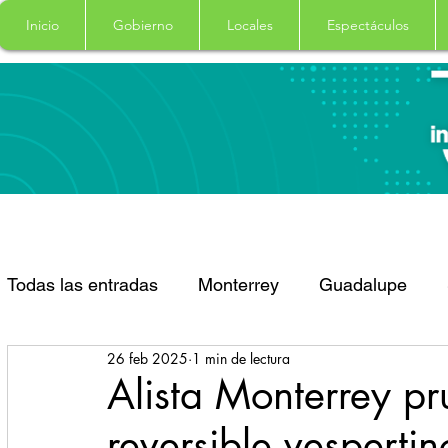
Inicio
Gobierno
Locales
Espectáculos
Todas las entradas
Monterrey
Guadalupe
26 feb 2025
1 min de lectura
Santa Catarina
San Pedro Garza Garcia
Alista Monterrey pr
reversible vesperti
Espectaculos
Clima
Principal
Salud