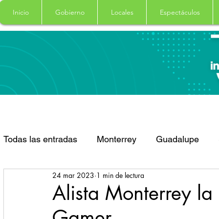
Inicio
Gobierno
Locales
Espectáculos
Todas las entradas
Monterrey
Guadalupe
24 mar 2023
1 min de lectura
Santa Catarina
San Pedro Garza Garcia
Alista Monterrey la 
Gamer
Espectaculos
Clima
Principal
Salud