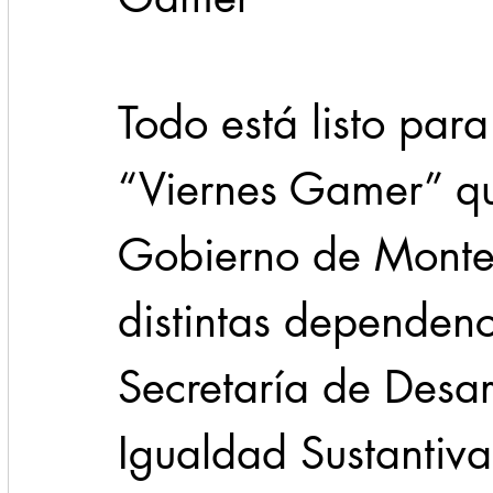
Cadereyta
Estado
Locales
Evidencia
Todo está listo para
Seguridad
“Viernes Gamer” qu
1 enero
31abr
Gobierno de Monter
distintas dependenc
Secretaría de Desa
Igualdad Sustantiva 