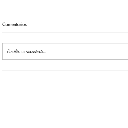
Comentarios
Escribir un comentario...
Estrategia Escudo permite
Llama Mijes
detención de cinco presuntos
transporte 
delincuentes en menos de 24
horas