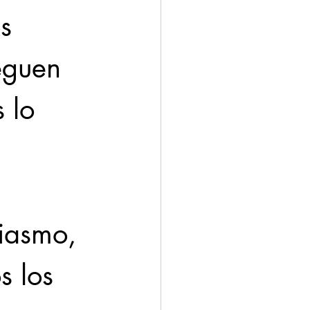
s 
eguen 
 lo 
iasmo, 
s los 