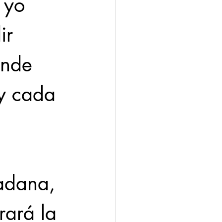
 yo 
ir 
onde 
y cada 
dadana, 
ará la 