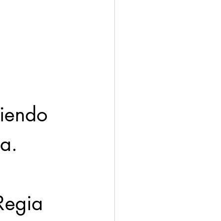
ación
Economía
a.
Regia 