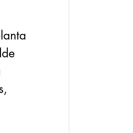
lanta 
lde 
 
s, 