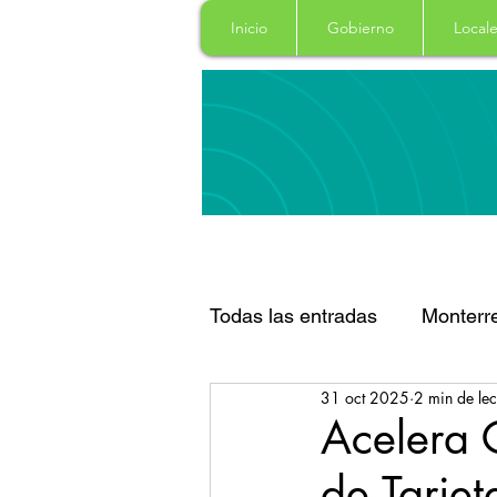
Inicio
Gobierno
Locale
Todas las entradas
Monterr
31 oct 2025
2 min de lec
Santa Catarina
San Pe
Acelera 
de Tarjet
Espectaculos
Clima