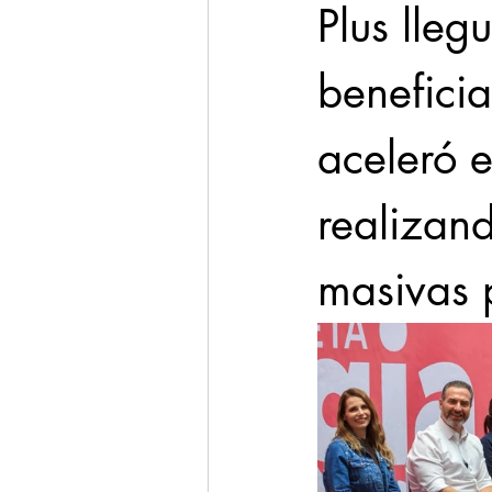
Plus lleg
benefici
aceleró e
realizand
masivas 