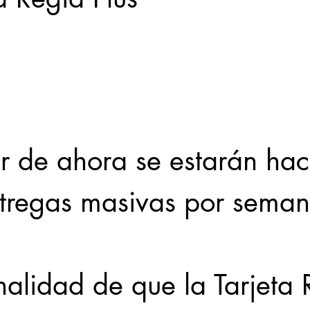
Locales
Evidencia
Elecciones2021NL
Educ
31abr
ntregas masivas por seman
nalidad de que la Tarjeta 