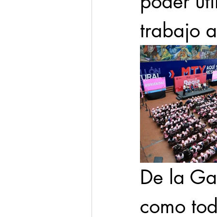
poder uti
trabajo a
De la Ga
como tod