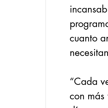
incansab
programa
cuanto an
necesitan
“Cada ve
con más f