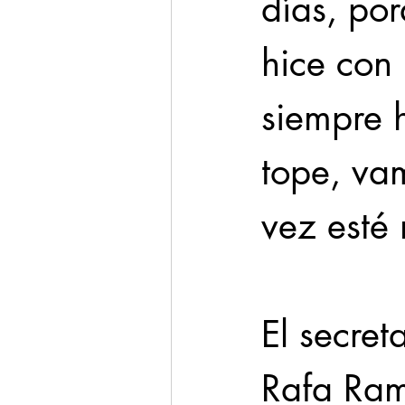
días, po
hice con 
siempre 
tope, va
vez esté 
El secret
Rafa Ram