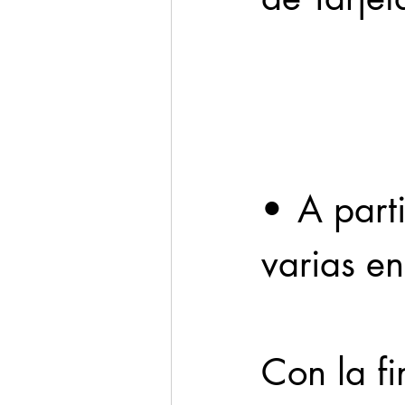
Cadereyta
Estado
Seguridad
1 enero
•	A partir de ahora se estarán haciendo 
varias e
Con la fi