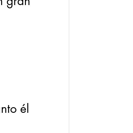
n gran 
nto él 