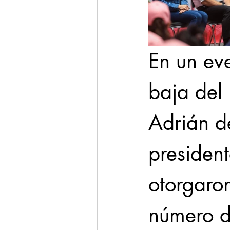
En un eve
baja del 
Adrián d
presiden
otorgaron
número de