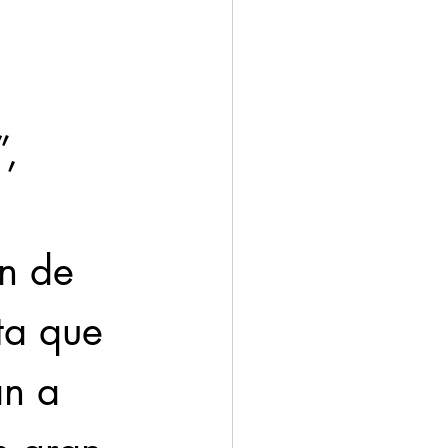
, 
 
n de 
ta que 
an a 