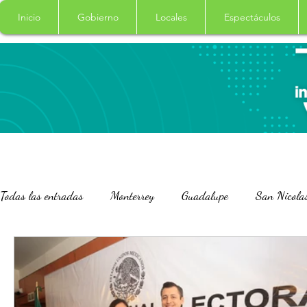
Inicio
Gobierno
Locales
Espectáculos
Todas las entradas
Monterrey
Guadalupe
San Nicola
San Pedro Garza Garcia
Nacional
Internacional
Salud
Columna
Curiosidades
Garcia
Cade